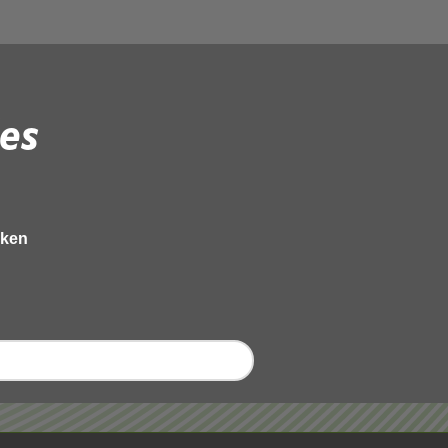
es
eken