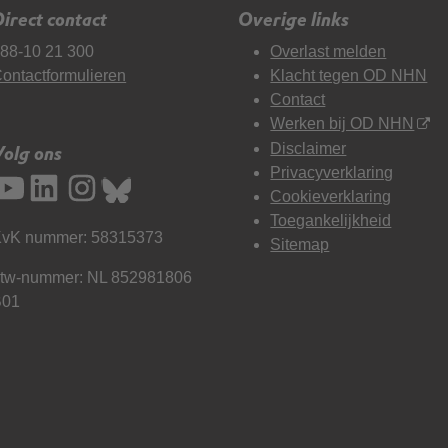
irect contact
Overige links
88-10 21 300
Overlast melden
ontactformulieren
Klacht tegen OD NHN
Contact
Werken bij OD NHN
Disclaimer
Volg ons
Privacyverklaring
Cookieverklaring
Toegankelijkheid
vK nummer: 58315373
Sitemap
tw-nummer: NL 852981806
B01