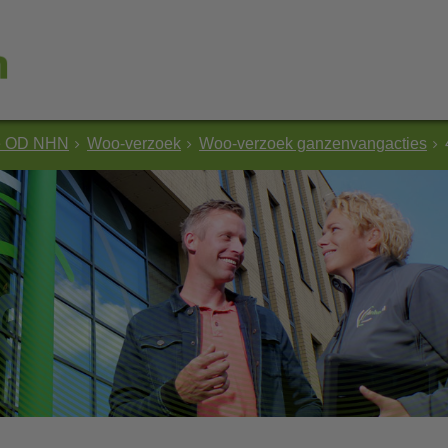
e OD NHN
Woo-verzoek
Woo-verzoek ganzenvangacties