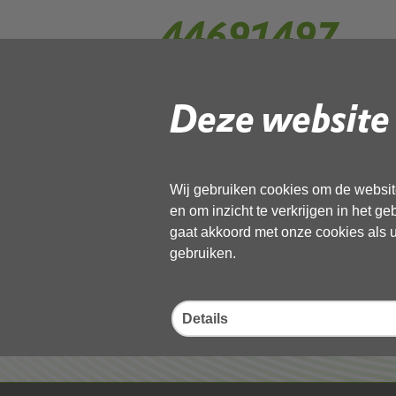
44691497
Deze website 
Gebruik de onderstaande link om het
Download ‘44691497’,
19 januari 2023,
pdf
, 373kB
Wij gebruiken cookies om de website
en om inzicht te verkrijgen in het g
Deel deze pagina
gaat akkoord met onze cookies als u 
gebruiken.
Details