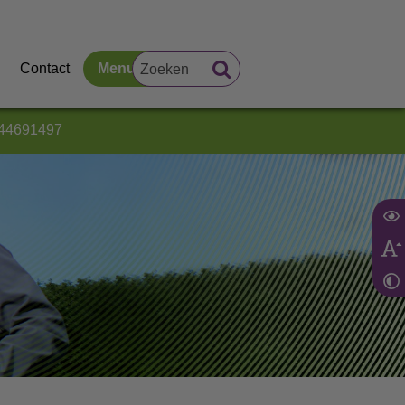
Contact
Menu
44691497