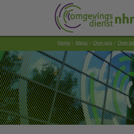
Home
Menu
Over ons
Over d