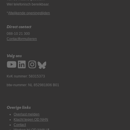
Wel telefonisch bereikbaar.
*
Afwijkende openingstijden
Direct contact
088-10 21 300
Contactformulieren
Volg ons
KvK nummer: 58315373
btw-nummer: NL 852981806 B01
Overige links
Overlast melden
Klacht tegen OD NHN
Contact