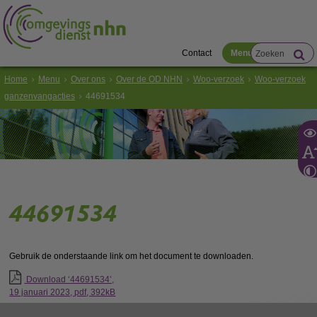
Contact
Menu
Home
Menu
Over ons
Over de OD NHN
Woo-verzoek
Woo-verzoek
ganzenvangacties
44691534
44691534
Gebruik de onderstaande link om het document te downloaden.
Download ‘44691534’,
19 januari 2023,
pdf
, 392kB