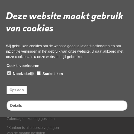
Deel deze pagina
Deze website maakt gebruik
van cookies
Wij gebruiken cookies om de website goed te laten functioneren en om
inzicht te verkrijgen in het gebruik van onze website. U gaat akkoord met
onze cookies als u onze website blijft gebruiken.
Bezoekadres
Cookie voorkeuren
Dampten 2, 1624 NR Hoorn
Noodzakelijk
Statistieken
Postadres
Postbus 2095, 1620 EB Hoorn
Opslaan
Openingstijden kantoor
Maandag tot en met vrijdag*
Details
van 08:00 tot 16:30
Zaterdag en zondag gesloten
*Kantoor is alle eerste vrijdagen
van de maand gesloten.