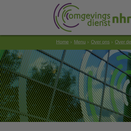
Home
Menu
Over ons
Over d