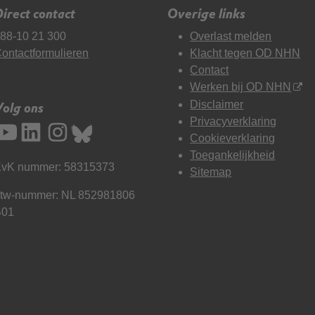
irect contact
Overige links
88-10 21 300
Overlast melden
ontactformulieren
Klacht tegen OD NHN
Contact
Werken bij OD NHN
Disclaimer
Volg ons
Privacyverklaring
Cookieverklaring
Toegankelijkheid
vK nummer: 58315373
Sitemap
tw-nummer: NL 852981806
B01