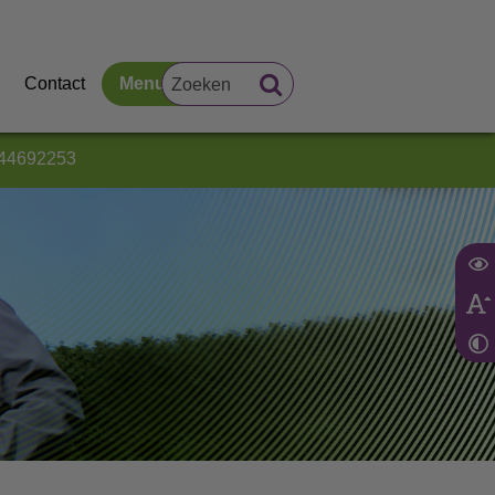
Contact
Menu
44692253