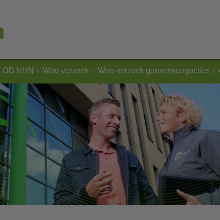
e OD NHN
Woo-verzoek
Woo-verzoek ganzenvangacties