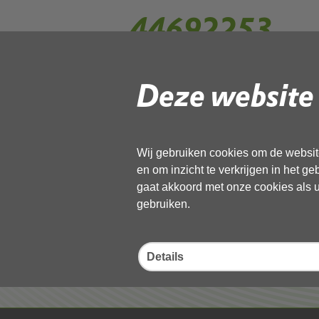
44692253
Deze website 
Gebruik de onderstaande link om het
Download ‘44692253’,
19 januari 2023,
pdf
, 731kB
Wij gebruiken cookies om de website
en om inzicht te verkrijgen in het g
Deel deze pagina
gaat akkoord met onze cookies als u 
gebruiken.
Details