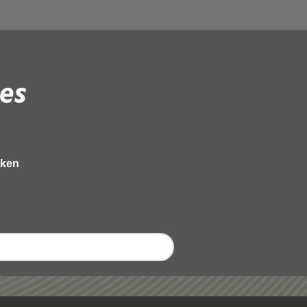
es
eken