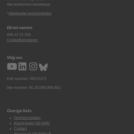
Wel telefonisch bereikbaar.
*
Afwijkende openingstijden
Direct contact
088-10 21 300
Contactformulieren
Volg ons
KvK nummer: 58315373
btw-nummer: NL 852981806 B01
Overige links
Overlast melden
Klacht tegen OD NHN
Contact