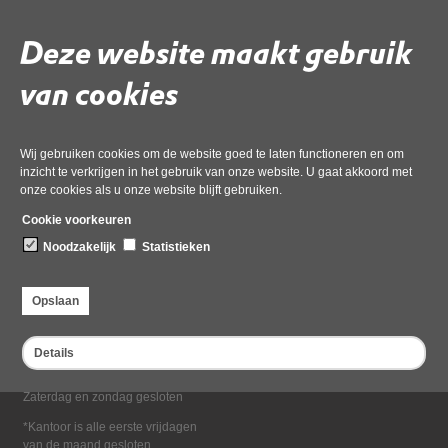
Deel deze pagina
Deze website maakt gebruik
van cookies
Wij gebruiken cookies om de website goed te laten functioneren en om
inzicht te verkrijgen in het gebruik van onze website. U gaat akkoord met
onze cookies als u onze website blijft gebruiken.
Bezoekadres
Cookie voorkeuren
Dampten 2, 1624 NR Hoorn
Noodzakelijk
Statistieken
Postadres
Postbus 2095, 1620 EB Hoorn
Opslaan
Openingstijden kantoor
Maandag tot en met vrijdag*
Details
van 08:00 tot 16:30
Zaterdag en zondag gesloten
*Kantoor is alle eerste vrijdagen
van de maand gesloten.