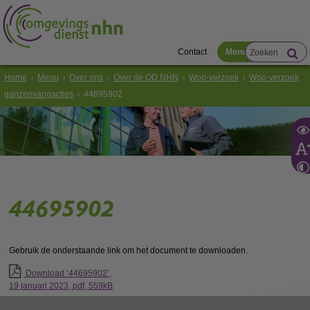
Contact
Menu
Home
Menu
Over ons
Over de OD NHN
Woo-verzoek
Woo-verzoek
ganzenvangacties
44695902
44695902
Gebruik de onderstaande link om het document te downloaden.
Download ‘44695902’,
19 januari 2023,
pdf
, 559kB