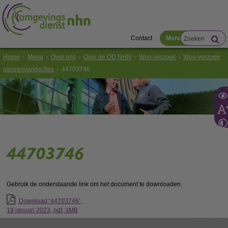
Contact
Menu
Home
Menu
Over ons
Over de OD NHN
Woo-verzoek
Woo-verzoek
ganzenvangacties
44703746
44703746
Gebruik de onderstaande link om het document te downloaden.
Download ‘44703746’,
19 januari 2023,
pdf
, 3MB