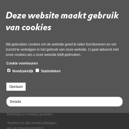
Deel deze pagina
Deze website maakt gebruik
van cookies
Wij gebruiken cookies om de website goed te laten functioneren en om
inzicht te verkrijgen in het gebruik van onze website. U gaat akkoord met
onze cookies als u onze website blijft gebruiken.
Bezoekadres
Cookie voorkeuren
Dampten 2, 1624 NR Hoorn
Noodzakelijk
Statistieken
Postadres
Postbus 2095, 1620 EB Hoorn
Opslaan
Openingstijden kantoor
Maandag tot en met vrijdag*
Details
van 08:00 tot 16:30
Zaterdag en zondag gesloten
*Kantoor is alle eerste vrijdagen
van de maand gesloten.