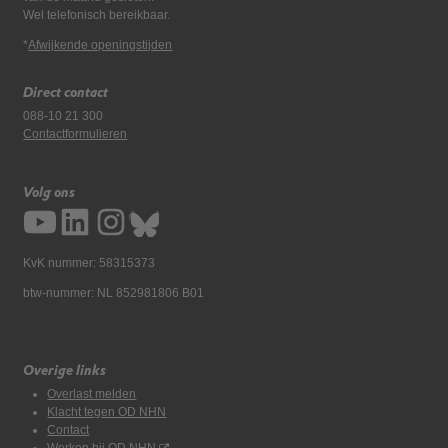
Wel telefonisch bereikbaar.
*
Afwijkende openingstijden
Direct contact
088-10 21 300
Contactformulieren
Volg ons
KvK nummer: 58315373
btw-nummer: NL 852981806 B01
Overige links
Overlast melden
Klacht tegen OD NHN
Contact