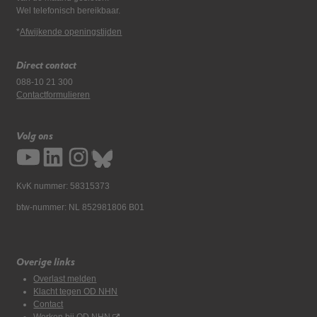
Wel telefonisch bereikbaar.
*
Afwijkende openingstijden
Direct contact
088-10 21 300
Contactformulieren
Volg ons
KvK nummer: 58315373
btw-nummer: NL 852981806 B01
Overige links
Overlast melden
Klacht tegen OD NHN
Contact