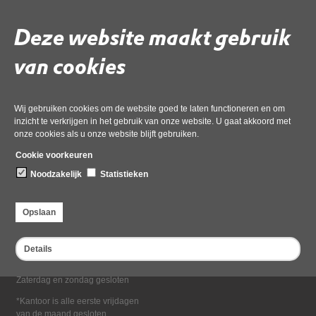
Deel deze pagina
Deze website maakt gebruik
van cookies
Wij gebruiken cookies om de website goed te laten functioneren en om
inzicht te verkrijgen in het gebruik van onze website. U gaat akkoord met
onze cookies als u onze website blijft gebruiken.
Bezoekadres
Cookie voorkeuren
Dampten 2, 1624 NR Hoorn
Noodzakelijk
Statistieken
Postadres
Postbus 2095, 1620 EB Hoorn
Opslaan
Openingstijden kantoor
Maandag tot en met vrijdag*
Details
van 08:00 tot 16:30
Zaterdag en zondag gesloten
*Kantoor is alle eerste vrijdagen
van de maand gesloten.