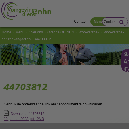
Contact
Menu
Home
Menu
Over ons
Over de OD NHN
Woo-verzoek
Woo-verzoek
ganzenvangacties
44703812
44703812
Gebruik de onderstaande link om het document te downloaden.
Download ‘44703812’,
19 januari 2023,
pdf
, 2MB