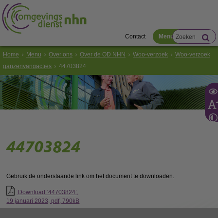
Contact
Menu
Home
Menu
Over ons
Over de OD NHN
Woo-verzoek
Woo-verzoek
ganzenvangacties
44703824
44703824
Gebruik de onderstaande link om het document te downloaden.
Download ‘44703824’,
19 januari 2023,
pdf
, 790kB