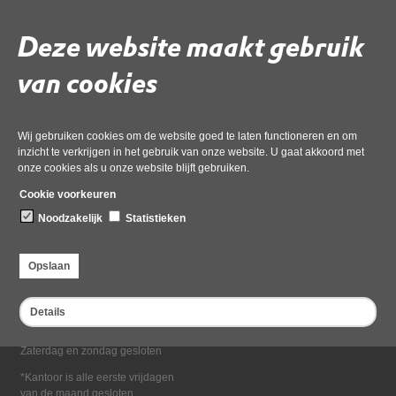
Deel deze pagina
Deze website maakt gebruik
van cookies
Wij gebruiken cookies om de website goed te laten functioneren en om
inzicht te verkrijgen in het gebruik van onze website. U gaat akkoord met
onze cookies als u onze website blijft gebruiken.
Bezoekadres
Cookie voorkeuren
Dampten 2, 1624 NR Hoorn
Noodzakelijk
Statistieken
Postadres
Postbus 2095, 1620 EB Hoorn
Opslaan
Openingstijden kantoor
Maandag tot en met vrijdag*
Details
van 08:00 tot 16:30
Zaterdag en zondag gesloten
*Kantoor is alle eerste vrijdagen
van de maand gesloten.