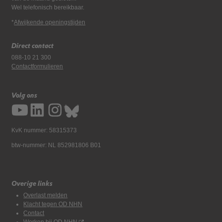
Wel telefonisch bereikbaar.
*
Afwijkende openingstijden
Direct contact
088-10 21 300
Contactformulieren
Volg ons
KvK nummer: 58315373
btw-nummer: NL 852981806 B01
Overige links
Overlast melden
Klacht tegen OD NHN
Contact