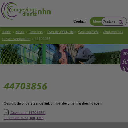
Contact
Menu
Home
Menu
Over ons
Over de OD NHN
Woo-verzoek
Woo-verzoek
ganzenvangacties
44703856
44703856
Gebruik de onderstaande link om het document te downloaden.
Download ‘44703856’,
19 januari 2023,
pdf
, 1MB