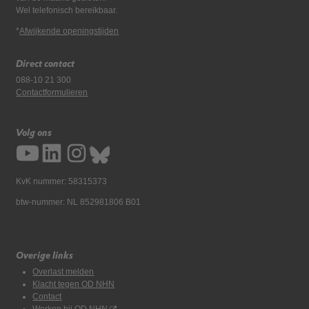
Wel telefonisch bereikbaar.
*
Afwijkende openingstijden
Direct contact
088-10 21 300
Contactformulieren
Volg ons
KvK nummer: 58315373
btw-nummer: NL 852981806 B01
Overige links
Overlast melden
Klacht tegen OD NHN
Contact