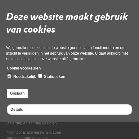
Deel deze pagina
Deze website maakt gebruik
van cookies
Wij gebruiken cookies om de website goed te laten functioneren en om
inzicht te verkrijgen in het gebruik van onze website. U gaat akkoord met
onze cookies als u onze website blijft gebruiken.
Bezoekadres
Cookie voorkeuren
Dampten 2, 1624 NR Hoorn
Noodzakelijk
Statistieken
Postadres
Postbus 2095, 1620 EB Hoorn
Opslaan
Openingstijden kantoor
Maandag tot en met vrijdag*
Details
van 08:00 tot 16:30
Zaterdag en zondag gesloten
*Kantoor is alle eerste vrijdagen
van de maand gesloten.