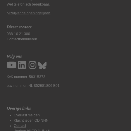
Wel telefonisch bereikbaar.
*
Afwijkende openingstijden
Direct contact
088-10 21 300
Contactformulieren
Volg ons
KvK nummer: 58315373
btw-nummer: NL 852981806 B01
Overige links
Overlast melden
Klacht tegen OD NHN
Contact