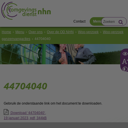
Contact
Menu
Home
Menu
Over ons
Over de OD NHN
Woo-verzoek
Woo-verzoek
ganzenvangacties
44704040
44704040
Gebruik de onderstaande link om het document te downloaden.
Download ‘44704040’,
19 januari 2023,
pdf
, 344kB