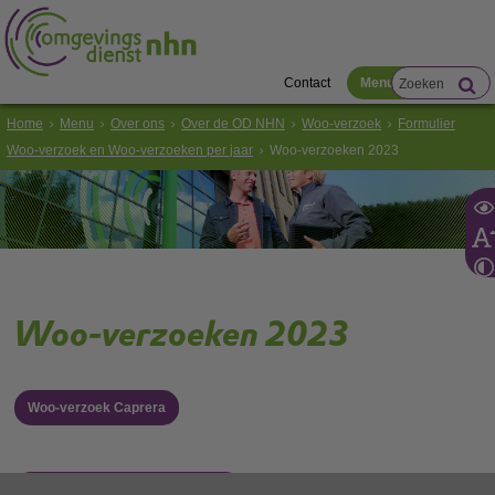
Contact
Menu
Home
Menu
Over ons
Over de OD NHN
Woo-verzoek
Formulier
Woo-verzoek en Woo-verzoeken per jaar
Woo-verzoeken 2023
Woo-verzoeken 2023
Woo-verzoek Caprera
Woo-verzoek ganzenvangacties