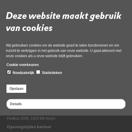
Deze website maakt gebruik
Woo-verzoek Schelphorst 64 en 66 Wieringerwerf
van cookies
Deel deze pagina
Wij gebruiken cookies om de website goed te laten functioneren en om
inzicht te verkrijgen in het gebruik van onze website. U gaat akkoord met
onze cookies als u onze website blijft gebruiken.
Cookie voorkeuren
Noodzakelijk
Statistieken
Opslaan
Bezoekadres
Dampten 2, 1624 NR Hoorn
Details
Postadres
Postbus 2095, 1620 EB Hoorn
Openingstijden kantoor