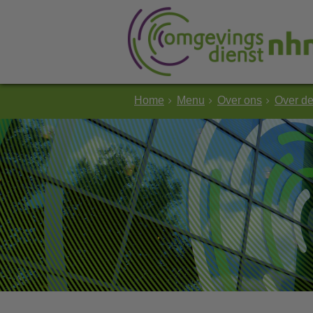
Home
Menu
Over ons
Over d