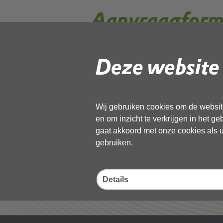
Aanvraagform
Deze website 
Gebruik de onderstaande link om het
Download ‘Aanvraagformulier’,
21 juli 2021,
pdf
, 1MB
Wij gebruiken cookies om de website
en om inzicht te verkrijgen in het g
Deel deze pagina
gaat akkoord met onze cookies als u 
gebruiken.
Details