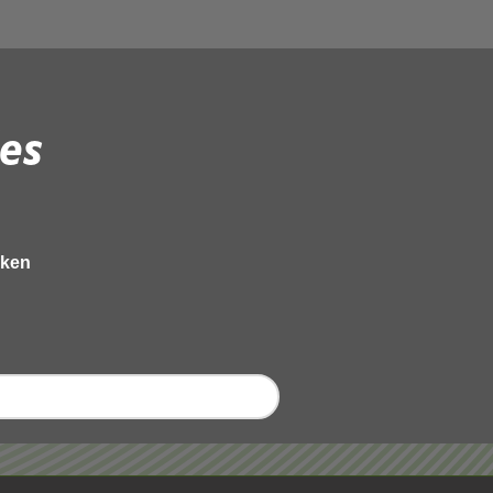
es
eken