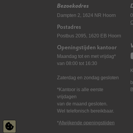
Bezoekadres
D
Dampten 2, 1624 NR Hoorn
0
C
Postadres
Postbus 2095, 1620 EB Hoorn
Openingstijden kantoor
Maandag tot en met vrijdag*
van 08:00 tot 16:30
K
Zaterdag en zondag gesloten
b
*Kantoor is alle eerste
vrijdagen
van de maand gesloten.
Wel telefonisch bereikbaar.
*
Afwijkende openingstijden