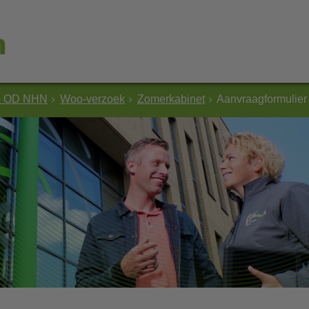
e OD NHN
Woo-verzoek
Zomerkabinet
Aanvraagformulier