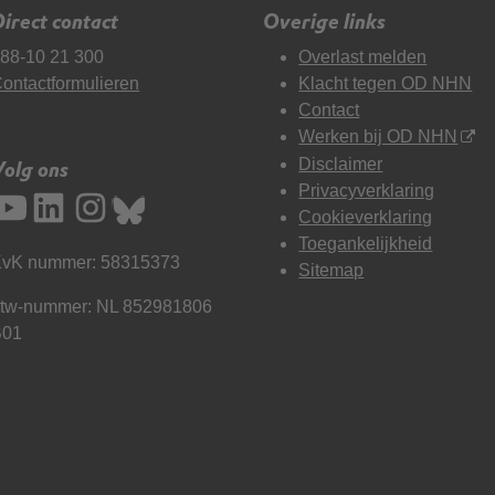
irect contact
Overige links
88-10 21 300
Overlast melden
ontactformulieren
Klacht tegen OD NHN
Contact
Werken bij OD NHN
Disclaimer
Volg ons
Privacyverklaring
Cookieverklaring
Toegankelijkheid
vK nummer: 58315373
Sitemap
tw-nummer: NL 852981806
B01