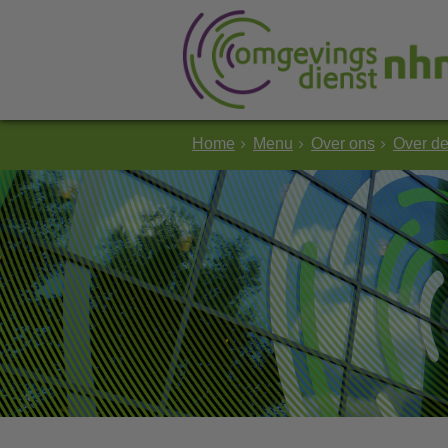
Home
Menu
Over ons
Over d