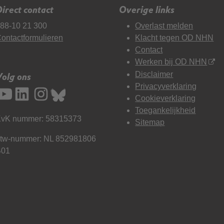
irect contact
Overige links
88-10 21 300
Overlast melden
ontactformulieren
Klacht tegen OD NHN
Contact
Werken bij OD NHN
Disclaimer
Volg ons
Privacyverklaring
Cookieverklaring
Toegankelijkheid
vK nummer: 58315373
Sitemap
tw-nummer: NL 852981806
B01