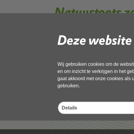
Natuurtoets z
Deze website 
Gebruik de onderstaande link om het
Download ‘Natuurtoets zomerkabin
21 juli 2021,
pdf
, 20MB
Wij gebruiken cookies om de website
en om inzicht te verkrijgen in het g
Deel deze pagina
gaat akkoord met onze cookies als u 
gebruiken.
Details