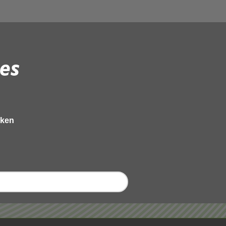
es
eken