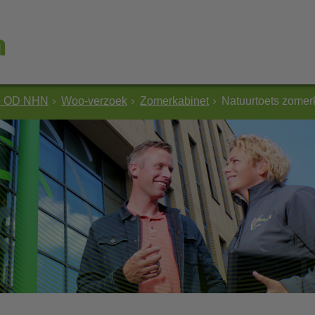
e OD NHN
Woo-verzoek
Zomerkabinet
Natuurtoets zomer