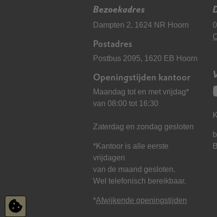
Bezoekadres
D
Dampten 2, 1624 NR Hoorn
0
C
Postadres
Postbus 2095, 1620 EB Hoorn
Openingstijden kantoor
Maandag tot en met vrijdag*
van 08:00 tot 16:30
K
Zaterdag en zondag gesloten
b
*Kantoor is alle eerste
vrijdagen
van de maand gesloten.
Wel telefonisch bereikbaar.
*
Afwijkende openingstijden