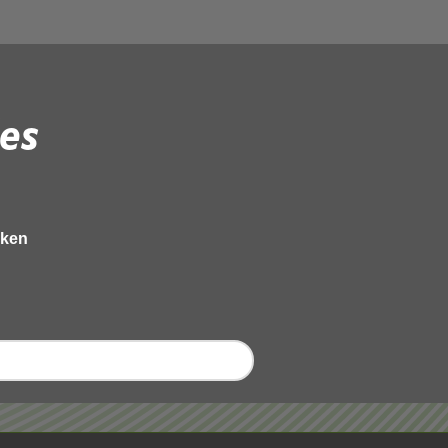
es
eken