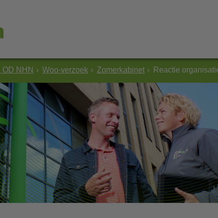
e OD NHN
Woo-verzoek
Zomerkabinet
Reactie organisati