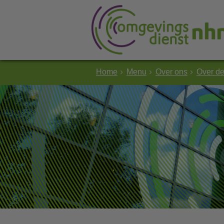
Home
Menu
Over ons
Over d