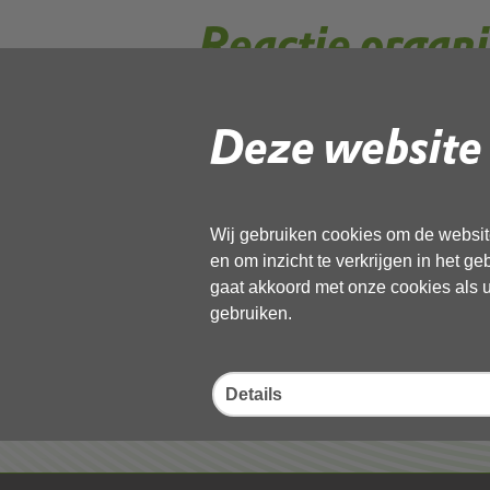
Reactie organi
Deze website 
Gebruik de onderstaande link om het
Download ‘Reactie organisatie’,
21 juli 2021,
pdf
, 611kB
Wij gebruiken cookies om de website
en om inzicht te verkrijgen in het g
Deel deze pagina
gaat akkoord met onze cookies als u 
gebruiken.
Details