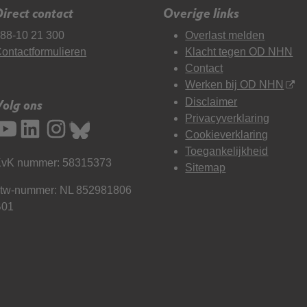
irect contact
Overige links
88-10 21 300
Overlast melden
ontactformulieren
Klacht tegen OD NHN
Contact
Werken bij OD NHN
Disclaimer
Volg ons
Privacyverklaring
Cookieverklaring
Toegankelijkheid
vK nummer: 58315373
Sitemap
tw-nummer: NL 852981806
B01