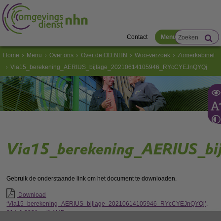
Contact
Menu
Home
Menu
Over ons
Over de OD NHN
Woo-verzoek
Zomerkabinet
Via15_berekening_AERIUS_bijlage_20210614105946_RYcCYEJnQYQj
Via15_berekening_AERIUS_b
Gebruik de onderstaande link om het document te downloaden.
Download
‘Via15_berekening_AERIUS_bijlage_20210614105946_RYcCYEJnQYQj’,
21 juli 2021,
pdf
, 1MB