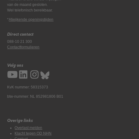
van de maand gesloten.
Wel telefonisch bereikbaar.
*
Afwijkende openingstijden
Direct contact
088-10 21 300
Contactformulieren
Volg ons
KvK nummer: 58315373
btw-nummer: NL 852981806 B01
Overige links
Overlast melden
Klacht tegen OD NHN