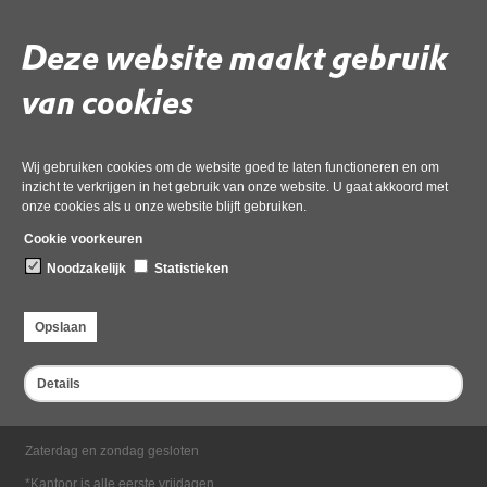
Deze website maakt gebruik
Deel deze pagina
van cookies
Wij gebruiken cookies om de website goed te laten functioneren en om
inzicht te verkrijgen in het gebruik van onze website. U gaat akkoord met
onze cookies als u onze website blijft gebruiken.
Cookie voorkeuren
Bezoekadres
Noodzakelijk
Statistieken
Dampten 2, 1624 NR Hoorn
Postadres
Opslaan
Postbus 2095, 1620 EB Hoorn
Openingstijden kantoor
Details
Maandag tot en met vrijdag*
van 08:00 tot 16:30
Zaterdag en zondag gesloten
*Kantoor is alle eerste vrijdagen