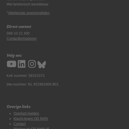
Wel telefonisch bereikbaar.
*
Afwijkende openingstijden
Direct contact
088-10 21 300
Contactformulieren
Volg ons
KvK nummer: 58315373
btw-nummer: NL 852981806 B01
Overige links
Overlast melden
Klacht tegen OD NHN
Contact