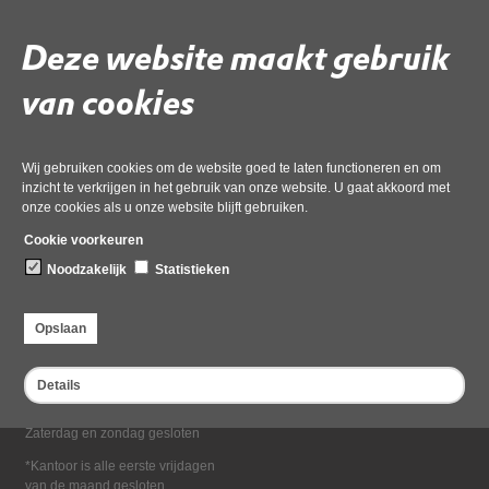
Deel deze pagina
Deze website maakt gebruik
van cookies
Wij gebruiken cookies om de website goed te laten functioneren en om
inzicht te verkrijgen in het gebruik van onze website. U gaat akkoord met
onze cookies als u onze website blijft gebruiken.
Bezoekadres
Cookie voorkeuren
Dampten 2, 1624 NR Hoorn
Noodzakelijk
Statistieken
Postadres
Postbus 2095, 1620 EB Hoorn
Opslaan
Openingstijden kantoor
Maandag tot en met vrijdag*
Details
van 08:00 tot 16:30
Zaterdag en zondag gesloten
*Kantoor is alle eerste vrijdagen
van de maand gesloten.