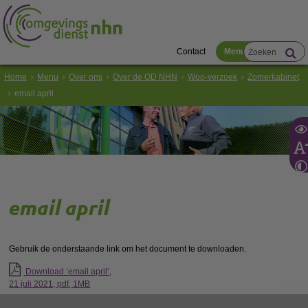
Contact
Menu
Home
Menu
Over ons
Over de OD NHN
Woo-verzoek
Zomerkabinet
email april
email april
Gebruik de onderstaande link om het document te downloaden.
Download ‘email april’,
21 juli 2021,
pdf
, 1MB