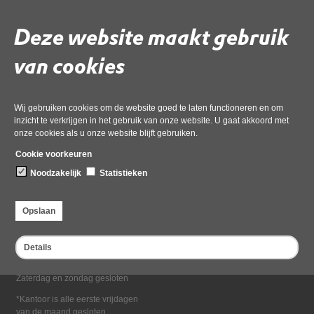
Deel deze pagina
Deze website maakt gebruik
van cookies
Wij gebruiken cookies om de website goed te laten functioneren en om
inzicht te verkrijgen in het gebruik van onze website. U gaat akkoord met
onze cookies als u onze website blijft gebruiken.
Bezoekadres
Cookie voorkeuren
Dampten 2, 1624 NR Hoorn
Noodzakelijk
Statistieken
Postadres
Postbus 2095, 1620 EB Hoorn
Opslaan
Openingstijden kantoor
Maandag tot en met vrijdag*
Details
van 08:00 tot 16:30
Zaterdag en zondag gesloten
*Kantoor is alle eerste vrijdagen
van de maand gesloten.