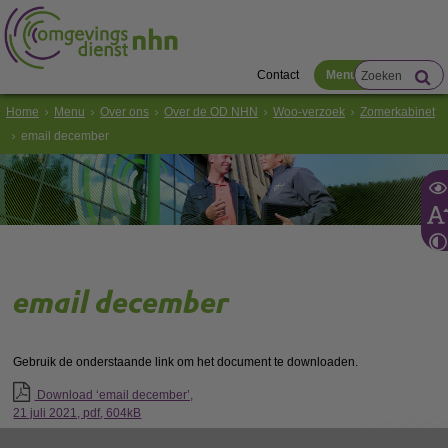
Contact
Menu
Home
Menu
Over ons
Over de OD NHN
Woo-verzoek
Zomerkabinet
email december
email december
Gebruik de onderstaande link om het document te downloaden.
Download ‘email december’,
21 juli 2021,
pdf
, 604kB