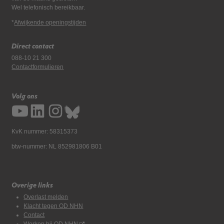
Wel telefonisch bereikbaar.
*
Afwijkende openingstijden
Direct contact
088-10 21 300
Contactformulieren
Volg ons
KvK nummer: 58315373
btw-nummer: NL 852981806 B01
Overige links
Overlast melden
Klacht tegen OD NHN
Contact