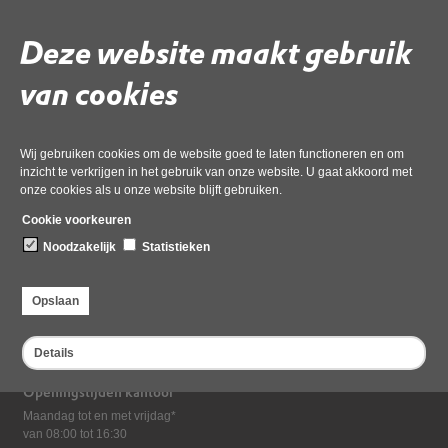
Deze website maakt gebruik
van cookies
Deel deze pagina
Wij gebruiken cookies om de website goed te laten functioneren en om
inzicht te verkrijgen in het gebruik van onze website. U gaat akkoord met
onze cookies als u onze website blijft gebruiken.
Cookie voorkeuren
Noodzakelijk
Statistieken
Bezoekadres
Opslaan
Dampten 2, 1624 NR Hoorn
Postadres
Details
Postbus 2095, 1620 EB Hoorn
Openingstijden kantoor
Maandag tot en met vrijdag*
van 08:00 tot 16:30