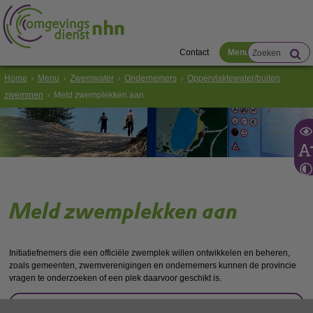
Contact
Menu
Home
Menu
Zwemwater
Ondernemers
Oppervlaktewater/buiten
zwemmen
Meld zwemplekken aan
Meld zwemplekken aan
Initiatiefnemers die een officiële zwemplek willen ontwikkelen en beheren,
zoals gemeenten, zwemverenigingen en ondernemers kunnen de provincie
vragen te onderzoeken of een plek daarvoor geschikt is.
Criteria nieuwe zwemplek