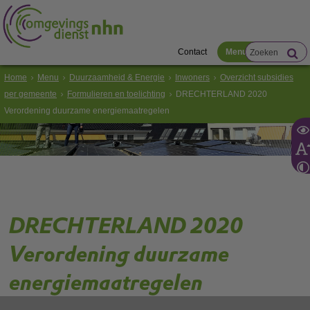
Contact
Menu
Home
Menu
Duurzaamheid & Energie
Inwoners
Overzicht subsidies
per gemeente
Formulieren en toelichting
DRECHTERLAND 2020
Verordening duurzame energiemaatregelen
DRECHTERLAND 2020
Verordening duurzame
energiemaatregelen