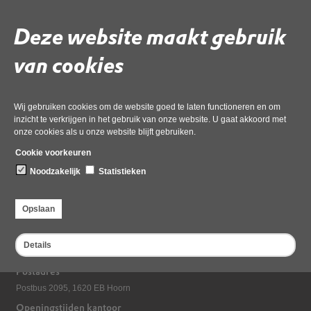
Gebruik de onderstaande link om het document te downloaden.
Deze website maakt gebruik
Download ‘DRECHTERLAND 2020 Verordening duurzame
energiemaatregelen’,
van cookies
05 februari 2020,
pdf
, 516kB
Deel deze pagina
Wij gebruiken cookies om de website goed te laten functioneren en om
inzicht te verkrijgen in het gebruik van onze website. U gaat akkoord met
Laatst gewijzigd: 05 februari 2020
onze cookies als u onze website blijft gebruiken.
Cookie voorkeuren
Noodzakelijk
Statistieken
Opslaan
Bezoekadres
Details
Dampten 2, 1624 NR Hoorn
Postadres
Postbus 2095, 1620 EB Hoorn
Openingstijden kantoor