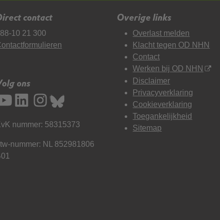
irect contact
Overige links
88-10 21 300
Overlast melden
ontactformulieren
Klacht tegen OD NHN
Contact
Werken bij OD NHN
Disclaimer
Volg ons
Privacyverklaring
Cookieverklaring
Toegankelijkheid
vK nummer: 58315373
Sitemap
tw-nummer: NL 852981806
B01