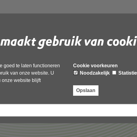
maakt gebruik van cooki
 document te downloaden.
 goed te laten functioneren
Cookie voorkeuren
ebruik van onze website. U
Noodzakelijk
Statisti
onze website blijft
Opslaan