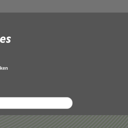
es
eken