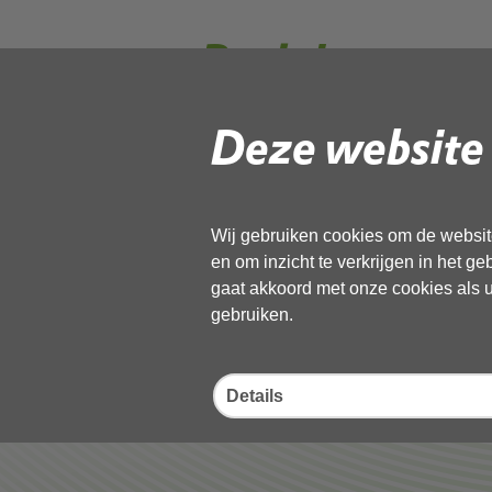
Besluit
Deze website 
Gebruik de onderstaande link om het
Download ‘Besluit’,
pdf
, 547kB
Wij gebruiken cookies om de website
en om inzicht te verkrijgen in het g
gaat akkoord met onze cookies als u 
Deel deze pagina
gebruiken.
Details