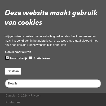
compensatiegebied
Deze website maakt gebruik
Gebruik de onderstaande link om het document te downloaden.
van cookies
Download ‘rapport Econsultancy bij aanvraag wijziging ontheffing
ruimtelijke ingrepen - compensatiegebied’,
pdf
, 5MB
Wij gebruiken cookies om de website goed te laten functioneren en om
inzicht te verkrijgen in het gebruik van onze website. U gaat akkoord met
onze cookies als u onze website blijft gebruiken.
Deel deze pagina
Cookie voorkeuren
Noodzakelijk
Statistieken
Opslaan
Details
Bezoekadres
Dampten 2, 1624 NR Hoorn
Postadres