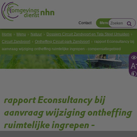
Contact
Menu
Home
Menu
Natuur
Dossiers Circuit Zandvoort en Tata Steel IJmuiden
Circuit Zandvoort
Ontheffing Circuit park Zandvoort
rapport Econsultancy bij
aanvraag wijziging ontheffing ruimtelijke ingrepen - compensatiegebied
rapport Econsultancy bij
aanvraag wijziging ontheffing
ruimtelijke ingrepen -