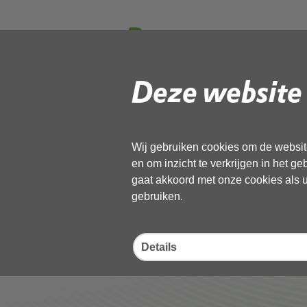
Programma van
Grootschalige
Deze website 
Gebruik de onderstaande link om het
Wij gebruiken cookies om de website
Download ‘Programma van Eisen B
en om inzicht te verkrijgen in het g
22 september 2022,
pdf
, 502kB
gaat akkoord met onze cookies als u 
gebruiken.
Deel deze pagina
Details