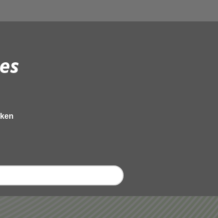
es
eken