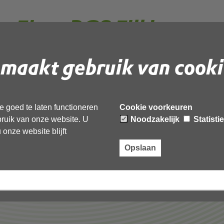
 Eisen BGS Fill in
 werken
maakt gebruik van cooki
 document te downloaden.
 goed te laten functioneren
Cookie voorkeuren
GS Fill in Grootschalige werken’,
ebruik van onze website. U
Noodzakelijk
Statisti
onze website blijft
Opslaan
Laatst gewijzigd: 22 september 2022