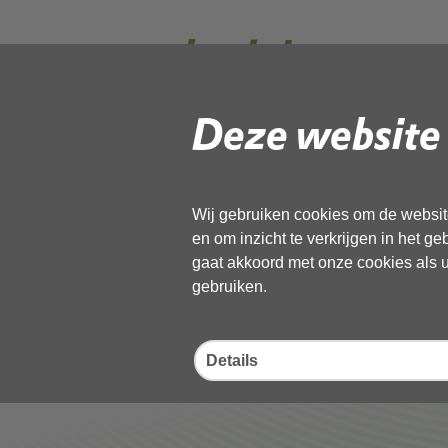
besluit natuu
geanonimisee
Deze website 
Gebruik de onderstaande link om het
Wij gebruiken cookies om de website
Download ‘besluit natuurvergunni
en om inzicht te verkrijgen in het g
23 november 2022,
pdf
, 8MB
gaat akkoord met onze cookies als u 
gebruiken.
Deel deze pagina
Details