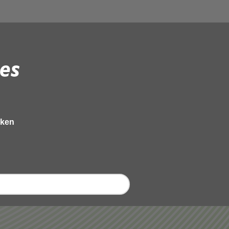
es
eken