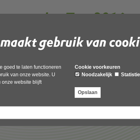
rvergunning Tata 2016
rd
maakt gebruik van cooki
 document te downloaden.
 goed te laten functioneren
Cookie voorkeuren
ng Tata 2016 geanonimiseerd’,
ebruik van onze website. U
Noodzakelijk
Statisti
onze website blijft
Opslaan
Laatst gewijzigd: 23 november 2022