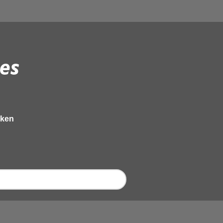
es
eken