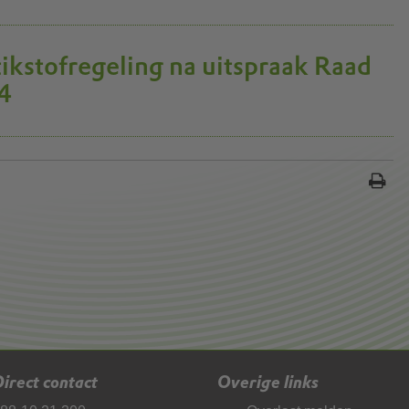
ikstofregeling na uitspraak Raad
4
irect contact
Overige links