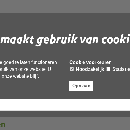
maakt gebruik van cooki
2000-gebied
 goed te laten functioneren
Cookie voorkeuren
tof
ebruik van onze website. U
Noodzakelijk
Statisti
onze website blijft
Opslaan
eren
en