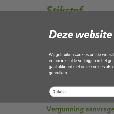
Stikstof
Deze website 
Effecten op Natura 
Wij gebruiken cookies om de website
Informatie over stiks
en om inzicht te verkrijgen in het g
gaat akkoord met onze cookies als u 
gebruiken.
Intern en extern sald
Details
Vergunning aanvrag