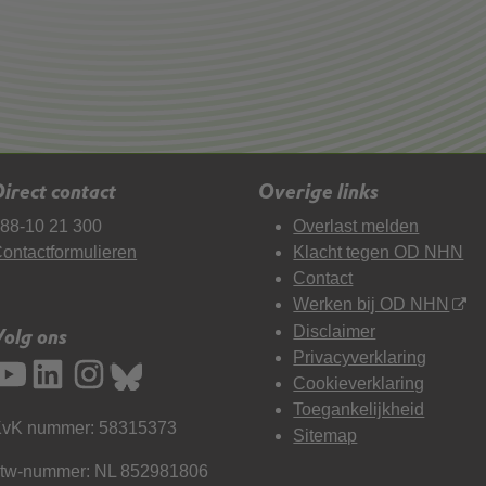
irect contact
Overige links
88-10 21 300
Overlast melden
ontactformulieren
Klacht tegen OD NHN
Contact
Werken bij OD NHN
Disclaimer
Volg ons
Privacyverklaring
Cookieverklaring
Toegankelijkheid
vK nummer: 58315373
Sitemap
tw-nummer: NL 852981806