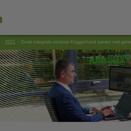
2021
Grote integrale controle Koggenland samen met geme