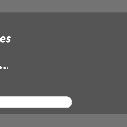
es
eken