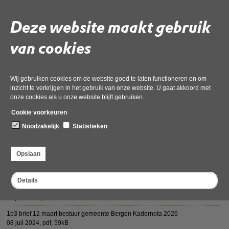
Deze website maakt gebruik
van cookies
Vergaderstukken AB 10 juli 2024
Wij gebruiken cookies om de website goed te laten functioneren en om
inzicht te verkrijgen in het gebruik van onze website. U gaat akkoord met
AGENDA OD NHN vergadering Algemeen Bestuur 10 juli 2024
onze cookies als u onze website blijft gebruiken.
08 juli 2024,
pdf
, 95kB
Cookie voorkeuren
1b1 20240329 Aanbiedingsbrief Regietafel NHN Wgr
08 juli 2024,
pdf
, 216kB
Noodzakelijk
Statistieken
1b1 Bijlage 1 Overzicht aanpassingen en zienswijzen collegeregelingen
08 juli 2024,
pdf
, 139kB
Opslaan
1b1 bijlage 2 GR ODNHN
08 juli 2024,
pdf
, 239kB
Details
1b2 brief 6 maart Hollands Kroon Kadernota 2026 brief aan GR'en
08 juli 2024,
pdf
, 85kB
1b3 brief 12 maart bestuur gemeente Bergen Kadernota 2026
08 juli 2024,
pdf
, 59kB