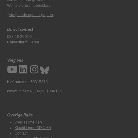
van de maand gesloten.
Wel telefonisch bereikbaar.
*
Afwijkende openingstijden
Direct contact
088-10 21 300
Contactformulieren
Volg ons
KvK nummer: 58315373
btw-nummer: NL 852981806 B01
Overige links
Overlast melden
Klacht tegen OD NHN
Contact