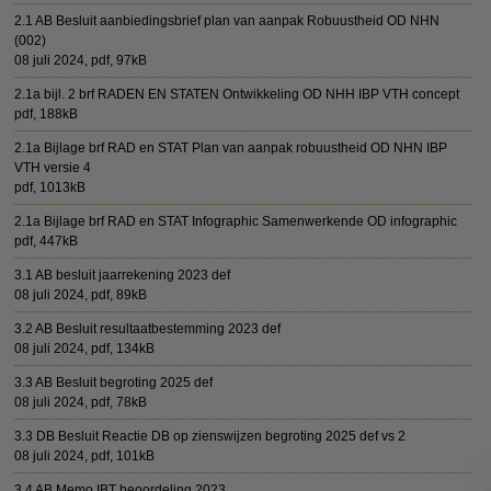
2.1 AB Besluit aanbiedingsbrief plan van aanpak Robuustheid OD NHN
(002)
08 juli 2024,
pdf
, 97kB
2.1a bijl. 2 brf RADEN EN STATEN Ontwikkeling OD NHH IBP VTH concept
pdf
, 188kB
2.1a Bijlage brf RAD en STAT Plan van aanpak robuustheid OD NHN IBP
VTH versie 4
pdf
, 1013kB
2.1a Bijlage brf RAD en STAT Infographic Samenwerkende OD infographic
pdf
, 447kB
3.1 AB besluit jaarrekening 2023 def
08 juli 2024,
pdf
, 89kB
3.2 AB Besluit resultaatbestemming 2023 def
08 juli 2024,
pdf
, 134kB
3.3 AB Besluit begroting 2025 def
08 juli 2024,
pdf
, 78kB
3.3 DB Besluit Reactie DB op zienswijzen begroting 2025 def vs 2
08 juli 2024,
pdf
, 101kB
3.4 AB Memo IBT beoordeling 2023