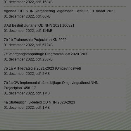
01 december 2022,
pdf
, 168kB
Agenda_OD_NHN_vergadering_Algemeen_Bestuur_10_maart_2021
01 december 2022,
pdf
, 66kB
3 AB Besluit Uurtarief OD NHN 2021 100321
01 december 2022,
pdf
, 114kB
7b 1b Traineeship Projectplan KN 2022
01 december 2022,
pdf
, 672kB
7c Voortgangsrapportage Programma I&A 20201203
01 december 2022,
pdf
, 256kB
7b 1a VTH-strategie 2021-2023 (Omgevingswet)
01 december 2022,
pdf
, 2MB
7b 1c OW Implementatiefase bijlage Omgevingsdienst NHN -
Projectplan1458117
01 december 2022,
pdf
, 1MB
4a Strategisch IB-beleid OD NHN 2020-2023
01 december 2022,
pdf
, 1MB