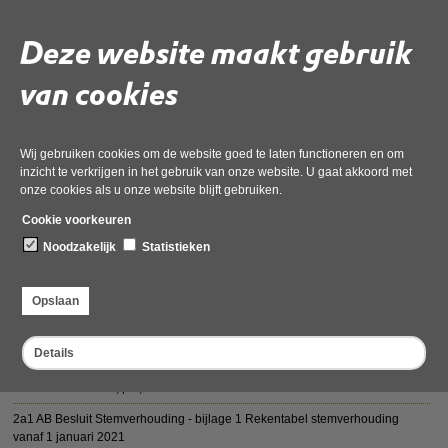
Deze vergadering wordt gefaciliteerd door Notubiz en is live
te volgen door het kopiëren van onderstaande link naar uw
Deze website maakt gebruik
lokale browser:
https://odnhn.notubiz.nl/vergadering/831715/Algemeen%
03-2021
van cookies
Wij gebruiken cookies om de website goed te laten functioneren en om
Deel deze pagina
inzicht te verkrijgen in het gebruik van onze website. U gaat akkoord met
onze cookies als u onze website blijft gebruiken.
Cookie voorkeuren
Noodzakelijk
Statistieken
Opslaan
Vergaderstukken AB 10 maart 2021
Details
2a AB-Besluit Stemverhouding 2021 def
01 december 2022,
pdf
, 79kB
2a1 AB Besluit Stemverhouding - bijlage 1 Rekentabel stemverhouding
vanaf 1 januari 2021