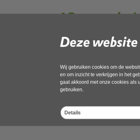
AB-vergaderi
Deze website 
Op 11 december 2024 van 10:
bestuursvergadering van de
NHN) plaats.
Wij gebruiken cookies om de website
en om inzicht te verkrijgen in het g
gaat akkoord met onze cookies als u 
gebruiken.
Deel deze pagina
Details