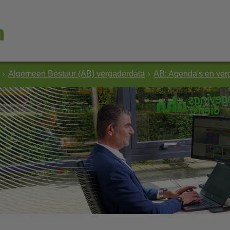
Algemeen Bestuur (AB) vergaderdata
AB: Agenda's en ver