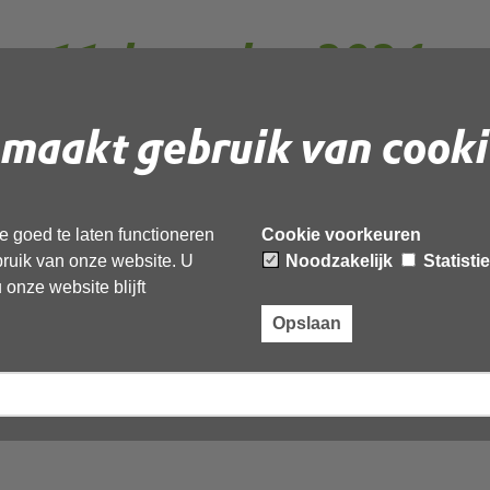
ng 11 december 2024
maakt gebruik van cooki
00 tot 12:00 uur vindt de algemene
 Omgevingsdienst Noord-Holland Noord (OD
 goed te laten functioneren
Cookie voorkeuren
ebruik van onze website. U
Noodzakelijk
Statisti
onze website blijft
Opslaan