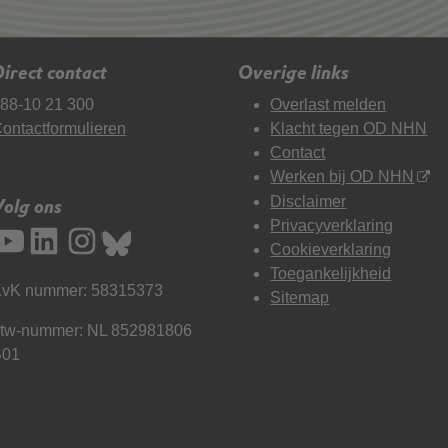
irect contact
Overige links
88-10 21 300
Overlast melden
ontactformulieren
Klacht tegen OD NHN
Contact
Werken bij OD NHN
Disclaimer
Volg ons
Privacyverklaring
Cookieverklaring
Toegankelijkheid
vK nummer: 58315373
Sitemap
tw-nummer: NL 852981806
B01