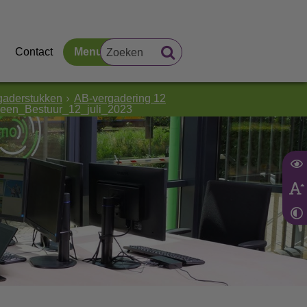
Contact
Menu
gaderstukken
AB-vergadering 12
een_Bestuur_12_juli_2023