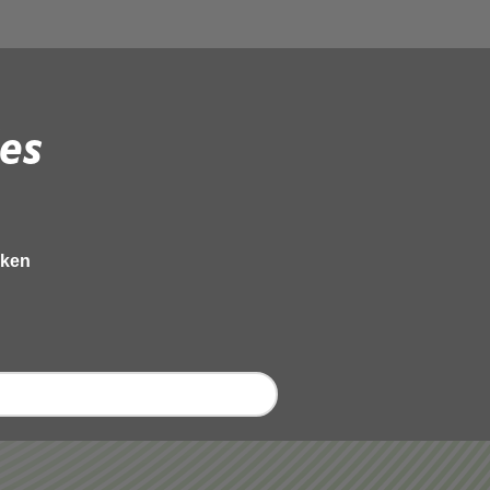
adering_Algemeen_Bes
es
eken