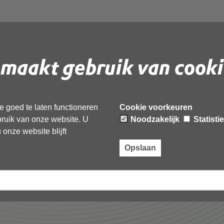
ouwelijk_OD_NHN_verg
maakt gebruik van cooki
 document te downloaden.
 goed te laten functioneren
Cookie voorkeuren
ebruik van onze website. U
Noodzakelijk
Statisti
adering_Algemeen_Bestuur_12_juli_2023’,
onze website blijft
Opslaan