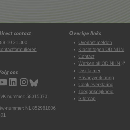
irect contact
Overige links
88-10 21 300
Overlast melden
ontactformulieren
Klacht tegen OD NHN
Contact
Werken bij OD NHN
Disclaimer
Volg ons
Privacyverklaring
Cookieverklaring
Toegankelijkheid
vK nummer: 58315373
Sitemap
tw-nummer: NL 852981806
B01