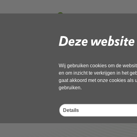
0.
Agenda_Vertr
Deze website 
Gebruik de onderstaande link om het
Wij gebruiken cookies om de website
Download ‘0.
en om inzicht te verkrijgen in het g
Agenda_Vertrouwelijk_OD_NHN_verg
gaat akkoord met onze cookies als u 
pdf
, 90kB
gebruiken.
Deel deze pagina
Details