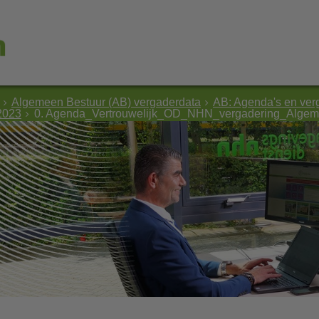
Algemeen Bestuur (AB) vergaderdata
AB: Agenda's en ver
 2023
0. Agenda_Vertrouwelijk_OD_NHN_vergadering_Algem