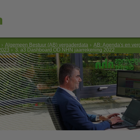
Algemeen Bestuur (AB) vergaderdata
AB: Agenda's en ver
 2023
3. a3 Dashboard OD NHN jaarrekening 2022