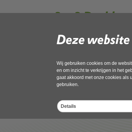
3. a3 Dashbo
jaarrekening 
Deze website 
Gebruik de onderstaande link om het
Wij gebruiken cookies om de website
Download ‘3. a3 Dashboard OD N
en om inzicht te verkrijgen in het g
pdf
, 68kB
gaat akkoord met onze cookies als u 
gebruiken.
Deel deze pagina
Details