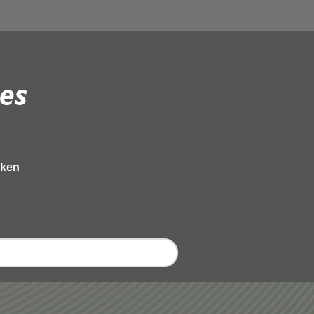
es
eken