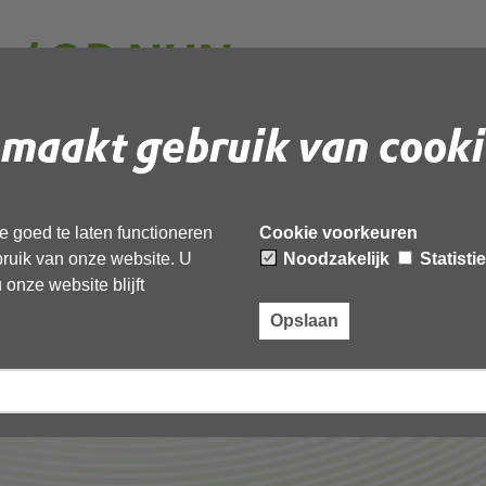
ard OD NHN
2022
maakt gebruik van cooki
 document te downloaden.
 goed te laten functioneren
Cookie voorkeuren
HN jaarrekening 2022’,
ebruik van onze website. U
Noodzakelijk
Statisti
onze website blijft
Opslaan