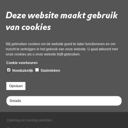
Deze website maakt gebruik
Deel deze pagina
van cookies
Wij gebruiken cookies om de website goed te laten functioneren en om
inzicht te verkrijgen in het gebruik van onze website. U gaat akkoord met
onze cookies als u onze website blijft gebruiken.
Cookie voorkeuren
Bezoekadres
Noodzakelijk
Statistieken
Dampten 2, 1624 NR Hoorn
Postadres
Opslaan
Postbus 2095, 1620 EB Hoorn
Openingstijden kantoor
Details
Maandag tot en met vrijdag*
van 08:00 tot 16:30
Zaterdag en zondag gesloten