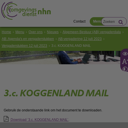
Contact
Menu
Home
Menu
Over ons
Nieuws
Algemeen Bestuur (AB) vergaderdata
AB: Agenda's en vergaderstukken
AB-vergadering 12 juli 2023
Vergaderstukken 12 juli 2023
3.c. KOGGENLAND MAIL
3.c. KOGGENLAND MAIL
Gebruik de onderstaande link om het document te downloaden.
Download ‘3.c. KOGGENLAND MAIL’,
pdf
, 134kB