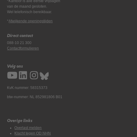
*Kantoor is alle eerste vrijdagen
van de maand gesloten.
Wel telefonisch bereikbaar.
*
Afwijkende openingstijden
Direct contact
088-10 21 300
Contactformulieren
Volg ons
KvK nummer: 58315373
btw-nummer: NL 852981806 B01
Overige links
Overlast melden
Klacht tegen OD NHN