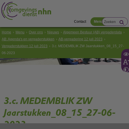
Contact
Menu
Home
Menu
Over ons
Nieuws
Algemeen Bestuur (AB) vergaderdata
AB: Agenda's en vergaderstukken
AB-vergadering 12 juli 2023
Vergaderstukken 12 juli 2023
3.c. MEDEMBLIK ZW Jaarstukken_08_15_27-
06-2023
3.c. MEDEMBLIK ZW
Jaarstukken_08_15_27-06-
2023