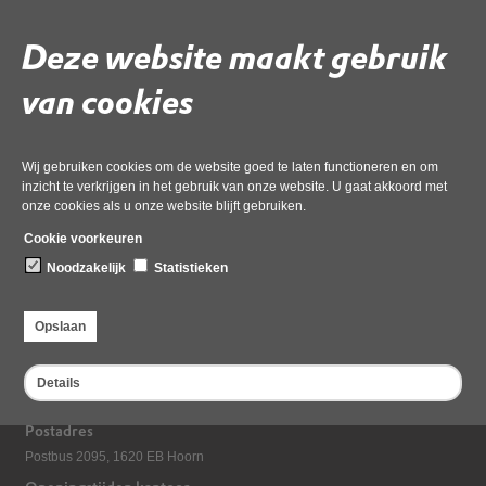
Deze website maakt gebruik
Gebruik de onderstaande link om het document te downloaden.
Download ‘3.c. MEDEMBLIK ZW Jaarstukken_08_15_27-06-2023’,
van cookies
pdf
, 278kB
Wij gebruiken cookies om de website goed te laten functioneren en om
Deel deze pagina
inzicht te verkrijgen in het gebruik van onze website. U gaat akkoord met
onze cookies als u onze website blijft gebruiken.
Cookie voorkeuren
Noodzakelijk
Statistieken
Opslaan
Bezoekadres
Details
Dampten 2, 1624 NR Hoorn
Postadres
Postbus 2095, 1620 EB Hoorn