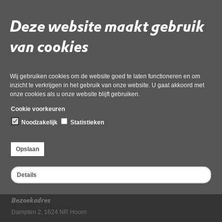
Getekend
Deze website maakt gebruik
van cookies
Gebruik de onderstaande link om het document te downloaden.
Download ‘3c ENKHUIZEN GEWIJZIGD zienswijze JR 2022 en BG 2024
- raadsBESLUIT - Getekend’,
pdf
Wij gebruiken cookies om de website goed te laten functioneren en om
, 123kB
inzicht te verkrijgen in het gebruik van onze website. U gaat akkoord met
onze cookies als u onze website blijft gebruiken.
Deel deze pagina
Cookie voorkeuren
Noodzakelijk
Statistieken
Opslaan
Details
Bezoekadres
Dampten 2, 1624 NR Hoorn