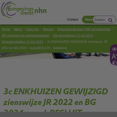
Contact
Menu
Home
Menu
Over ons
Nieuws
Algemeen Bestuur (AB) vergaderdata
AB: Agenda's en vergaderstukken
AB-vergadering 12 juli 2023
Vergaderstukken 12 juli 2023
3c ENKHUIZEN GEWIJZIGD zienswijze JR
2022 en BG 2024 - raadsBESLUIT - Getekend
3c ENKHUIZEN GEWIJZIGD
zienswijze JR 2022 en BG
2024 - raadsBESLUIT -