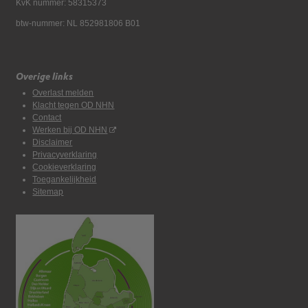
KvK nummer: 58315373
btw-nummer: NL 852981806 B01
Overige links
Overlast melden
Klacht tegen OD NHN
Contact
Werken bij OD NHN
Disclaimer
Privacyverklaring
Cookieverklaring
Toegankelijkheid
Sitemap