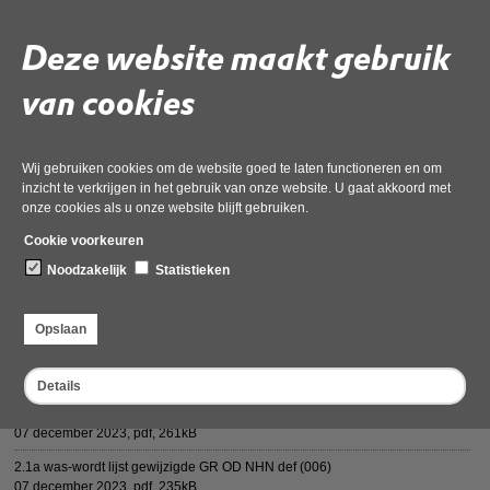
Deze website maakt gebruik
van cookies
Deel deze pagina
Wij gebruiken cookies om de website goed te laten functioneren en om
inzicht te verkrijgen in het gebruik van onze website. U gaat akkoord met
onze cookies als u onze website blijft gebruiken.
Cookie voorkeuren
Vergaderstukken AB 13 december 2023
Noodzakelijk
Statistieken
Agenda_Vertrouwelijk_OD_NHN_vergadering_Algemeen_Bestuur_13_decem
07 december 2023,
pdf
, 88kB
Opslaan
2.1a AB Besluit aanpassing GR OD NHN aan gewijzigde WGRa def
07 december 2023,
pdf
, 172kB
Details
2.1a 04122023 Gemeenschappelijke regeling Omgevingsdienst Noord A def
07 december 2023,
pdf
, 261kB
2.1a was-wordt lijst gewijzigde GR OD NHN def (006)
07 december 2023,
pdf
, 235kB