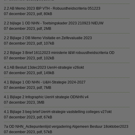
2.2 AB Memo 2023 IBP VTH - Robuustheidscriteria 051223
07 december 2023,
pdf
, 80kB
2.2 bijlage 1 OD NHN - Toetsingskader 2023 210923 NIEUW
07 december 2023,
pdf
, 2MB
2.2 Bijlage 2 DB Memo Visitatie en Zelfevaluatie 2023
07 december 2023,
pdf
, 107kB
2.2 Bijlage 3 Brief 16112023 ministerie I&W robuustheidscriteria OD
07 december 2023,
pdf
, 102kB
4.1 AB Besluit 13dec2023 UenH-strategie v26okt
07 december 2023,
pdf
, 149kB
4.1 Bijlage 1 OD NHN - U&H-Strategie 2024-2027
07 december 2023,
pdf
, 7MB
4.1 Bijlage 2 Infographic UenH strategie ODNHN v4
07 december 2023, 3MB
4.1 Bijlage 3 beg brief UenH-strategie vaststelling colleges v27okt
07 december 2023,
pdf
, 67kB
7a OD NHN_Actiepuntenlijst vergadering Algemeen Bestuur 18oktober2023
07 december 2023,
pdf
, 57kB