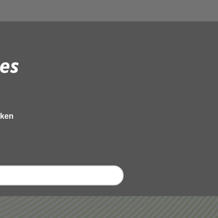
es
eken