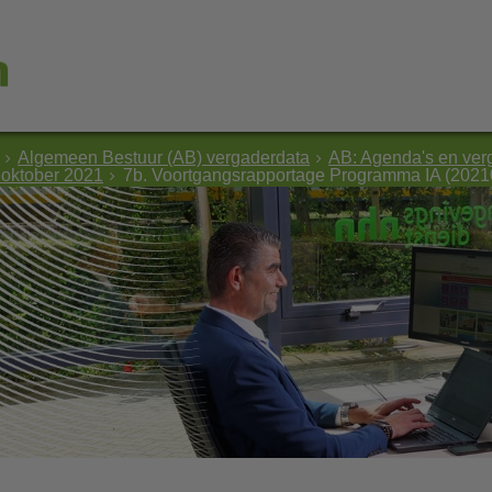
Algemeen Bestuur (AB) vergaderdata
AB: Agenda's en ver
 oktober 2021
7b. Voortgangsrapportage Programma IA (2021