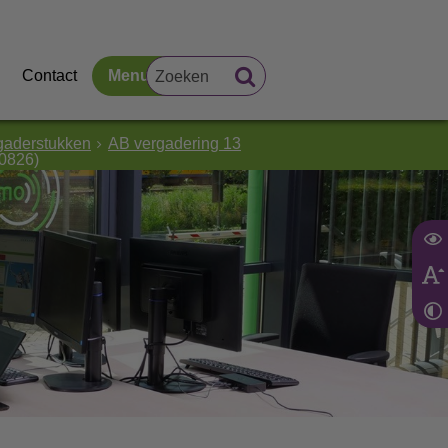
Contact
Menu
gaderstukken
AB vergadering 13
0826)