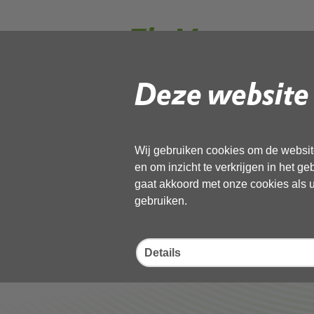
7b. Voortgang
Programma I
Deze website 
Gebruik de onderstaande link om het
Wij gebruiken cookies om de website
Download ‘7b. Voortgangsrapport
en om inzicht te verkrijgen in het g
01 december 2022,
pdf
, 276kB
gaat akkoord met onze cookies als u 
gebruiken.
Deel deze pagina
Details