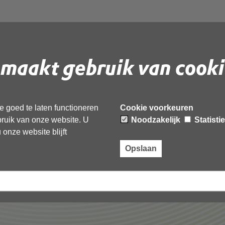
srapportage
A (20210826)
maakt gebruik van cooki
 document te downloaden.
 goed te laten functioneren
Cookie voorkeuren
age Programma IA (20210826)’,
ebruik van onze website. U
Noodzakelijk
Statisti
onze website blijft
Opslaan