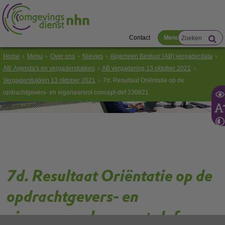
Contact
Menu
Home
Menu
Over ons
Nieuws
Algemeen Bestuur (AB) vergaderdata
AB: Agenda's en vergaderstukken
AB vergadering 13 oktober 2021
Vergaderstukken 13 oktober 2021
7d. Resultaat Oriëntatie op de
opdrachtgevers- en eigenaarsrol concept-def 230821
7d. Resultaat Oriëntatie op de
opdrachtgevers- en
eigenaarsrol concept-def