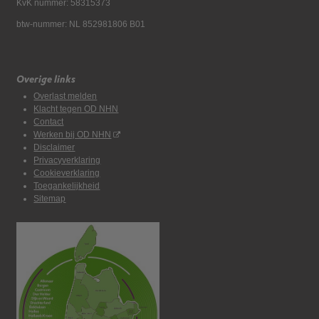
KvK nummer: 58315373
btw-nummer: NL 852981806 B01
Overige links
Overlast melden
Klacht tegen OD NHN
Contact
Werken bij OD NHN
Disclaimer
Privacyverklaring
Cookieverklaring
Toegankelijkheid
Sitemap