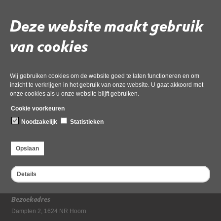
230821
Deze website maakt gebruik
van cookies
Gebruik de onderstaande link om het document te downloaden.
Download ‘7d. Resultaat Oriëntatie op de opdrachtgevers- en
eigenaarsrol concept-def 230821’,
01 december 2022,
Wij gebruiken cookies om de website goed te laten functioneren en om
pdf
, 463kB
inzicht te verkrijgen in het gebruik van onze website. U gaat akkoord met
onze cookies als u onze website blijft gebruiken.
Deel deze pagina
Cookie voorkeuren
Noodzakelijk
Statistieken
Opslaan
Details
Bezoekadres
Dampten 2, 1624 NR Hoorn