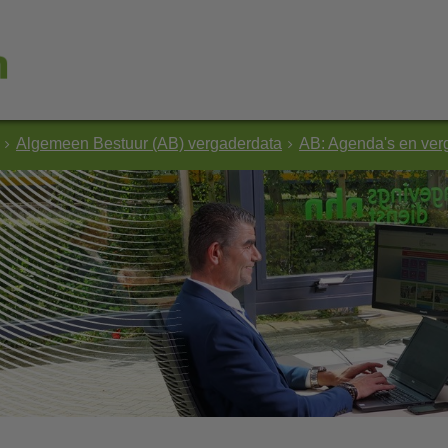
Algemeen Bestuur (AB) vergaderdata
AB: Agenda's en ver