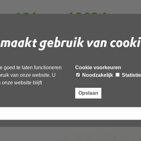
g 15 januari 2024
maakt gebruik van cooki
 tot 12:00 uur vindt de algemene
 Omgevingsdienst Noord-Holland Noord (OD
 goed te laten functioneren
Cookie voorkeuren
ebruik van onze website. U
Noodzakelijk
Statisti
onze website blijft
Opslaan