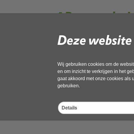
AB-vergaderin
Deze website 
Op 15 januari 2024 van 10:00
bestuursvergadering van de
NHN) plaats.
Wij gebruiken cookies om de website
en om inzicht te verkrijgen in het g
gaat akkoord met onze cookies als u 
gebruiken.
Deel deze pagina
Details