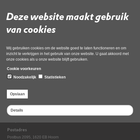
Deze website maakt gebruik
Gebruik de onderstaande link om het document te downloaden.
Download ‘1b IENW BSK-2024 198 383 brief AB OD NHN voortgang
van cookies
robuuste OD 12 juli 2024’,
pdf
, 113kB
Wij gebruiken cookies om de website goed te laten functioneren en om
inzicht te verkrijgen in het gebruik van onze website. U gaat akkoord met
Deel deze pagina
onze cookies als u onze website blijft gebruiken.
Cookie voorkeuren
Noodzakelijk
Statistieken
Opslaan
Details
Bezoekadres
Dampten 2, 1624 NR Hoorn
Postadres
Postbus 2095, 1620 EB Hoorn