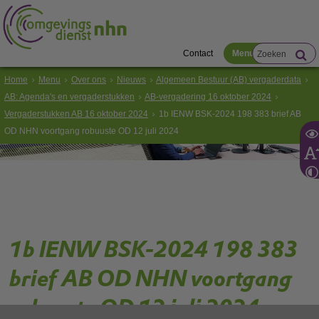
Contact
Menu
Home
Menu
Over ons
Nieuws
Algemeen Bestuur (AB) vergaderdata
AB: Agenda's en vergaderstukken
AB-vergadering 16 oktober 2024
Vergaderstukken AB 16 oktober 2024
1b IENW BSK-2024 198 383 brief AB
OD NHN voortgang robuuste OD 12 juli 2024
1b IENW BSK-2024 198 383
brief AB OD NHN voortgang
robuuste OD 12 juli 2024