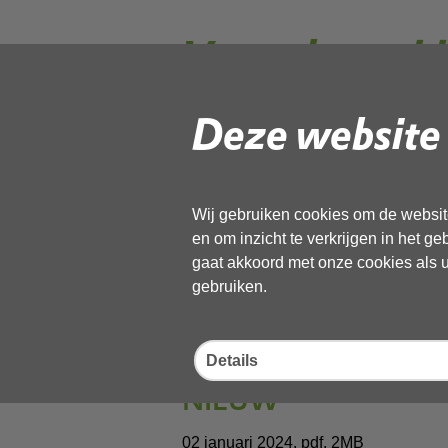
Vergaderstuk
2023
Deze website 
2.1 AB Memo Beantw
Wij gebruiken cookies om de website
en om inzicht te verkrijgen in het g
NHN
gaat akkoord met onze cookies als u 
gebruiken.
02 januari 2024,
pdf
, 72kB
2.1 bijlage 1a OD N
Details
NIEUW
02 januari 2024,
pdf
, 2MB