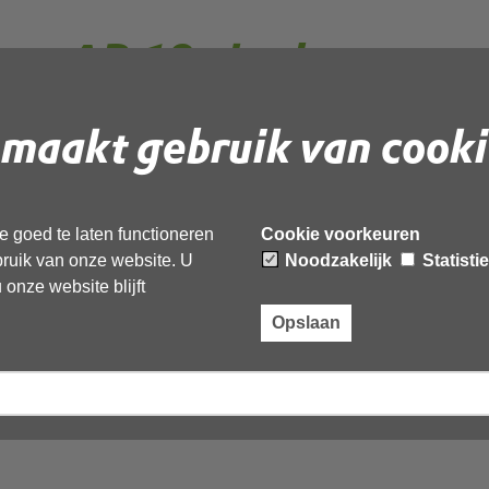
ken AB 18 oktober
maakt gebruik van cooki
oording Robuustheidscriteria OD
 goed te laten functioneren
Cookie voorkeuren
ebruik van onze website. U
Noodzakelijk
Statisti
onze website blijft
Opslaan
HN - Toetsingskader 2023 210923