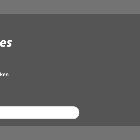
es
eken