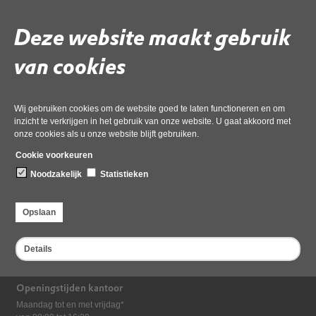
Volg de onderstaande link om het
PDF
document te downloaden.
Download ‘3.2 AB Memo Rechtmatigheid 2023 - 2024’,
Deze website maakt gebruik
11 maart 2024,
pdf
, 68kB
van cookies
Deel deze pagina
Laatst gewijzigd: 11 maart 2024
Wij gebruiken cookies om de website goed te laten functioneren en om
inzicht te verkrijgen in het gebruik van onze website. U gaat akkoord met
onze cookies als u onze website blijft gebruiken.
Cookie voorkeuren
Noodzakelijk
Statistieken
Opslaan
Bezoekadres
Dampten 2, 1624 NR Hoorn
Details
Postadres
Postbus 2095, 1620 EB Hoorn
Openingstijden kantoor
Maandag tot en met vrijdag*