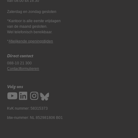
van 08:00 tot 16:30
Zaterdag en zondag gesloten
*Kantoor is alle eerste vrijdagen
van de maand gesloten.
Wel telefonisch bereikbaar.
*
Afwijkende openingstijden
Direct contact
088-10 21 300
Contactformulieren
Volg ons
KvK nummer: 58315373
btw-nummer: NL 852981806 B01