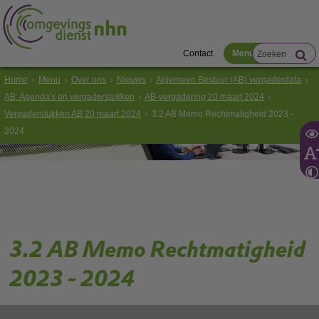
Contact
Menu
Home
Menu
Over ons
Nieuws
Algemeen Bestuur (AB) vergaderdata
AB: Agenda's en vergaderstukken
AB-vergadering 20 maart 2024
Vergaderstukken AB 20 maart 2024
3.2 AB Memo Rechtmatigheid 2023 -
2024
3.2 AB Memo Rechtmatigheid
2023 - 2024