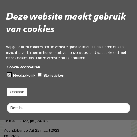
Deze website maakt gebruik
van cookies
Deel deze pagina
Wij gebruiken cookies om de website goed te laten functioneren en om
inzicht te verkrijgen in het gebruik van onze website. U gaat akkoord met
onze cookies als u onze website blijft gebruiken.
Cookie voorkeuren
Vergaderstukken 22 maart 2023
Noodzakelijk
Statistieken
Agenda_OD_NHN_vergadering_Algemeen_Bestuur_22_maart_2023 (3)
16 maart 2023,
pdf
, 93kB
Opslaan
3d1 DB-besluit Gemotiveerde reactie op standpunten Kadernota 2024
16 maart 2023,
pdf
, 175kB
Details
3d ODNHN Kadernota 2024 25112022 met kenmerk
16 maart 2023,
pdf
, 248kB
Agendabundel AB 22 maart 2023
pdf
, 3MB