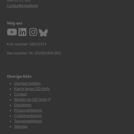
088-10 21 300
Contactformulieren
Volg ons
KvK nummer: 58315373
btw-nummer: NL 852981806 B01
Overige links
Overlast melden
Klacht tegen OD NHN
Contact
Werken bij OD NHN
Disclaimer
Privacyverklaring
Cookieverklaring
Toegankelijkheid
Sitemap