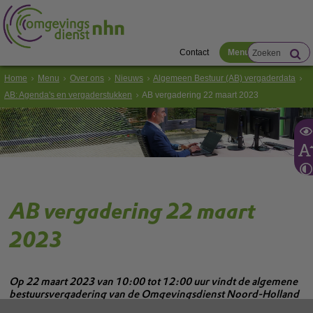
Contact
Menu
Home
Menu
Over ons
Nieuws
Algemeen Bestuur (AB) vergaderdata
AB: Agenda's en vergaderstukken
AB vergadering 22 maart 2023
AB vergadering 22 maart
2023
Op 22 maart 2023 van 10:00 tot 12:00 uur vindt de algemene
bestuursvergadering van de Omgevingsdienst Noord-Holland
Noord (OD NHN) plaats.