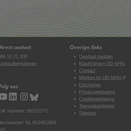
irect contact
Overige links
88-10 21 300
Overlast melden
ontactformulieren
Klacht tegen OD NHN
Contact
Werken bij OD NHN
Disclaimer
Volg ons
Privacyverklaring
Cookieverklaring
Toegankelijkheid
vK nummer: 58315373
Sitemap
tw-nummer: NL 852981806
B01