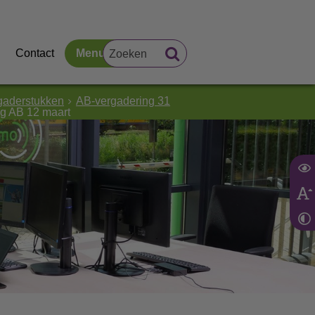
Contact
Menu
gaderstukken
AB-vergadering 31
g AB 12 maart