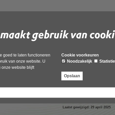
ergadering AB 12
maakt gebruik van cooki
welijk_conceptnotulen
 goed te laten functioneren
Cookie voorkeuren
ebruik van onze website. U
Noodzakelijk
Statisti
onze website blijft
F
document te downloaden.
Opslaan
g AB 12 maart 2025_Vertrouwelijk_conceptnotulen’,
Laatst gewijzigd: 29 april 2025