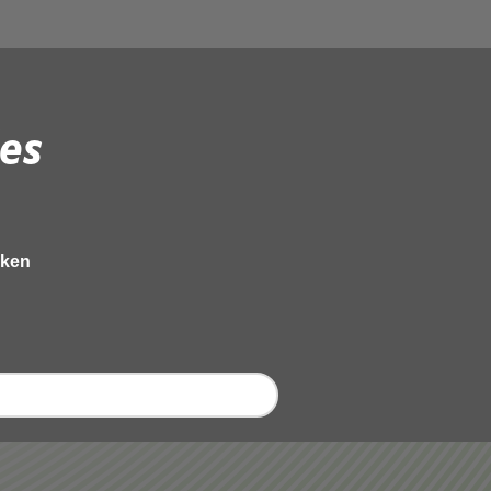
es
eken