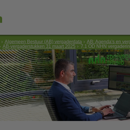
Algemeen Bestuur (AB) vergaderdata
AB: Agenda's en ver
AB-vergaderstukken 31 maart 2025
7.1 OD NHN vergaderin