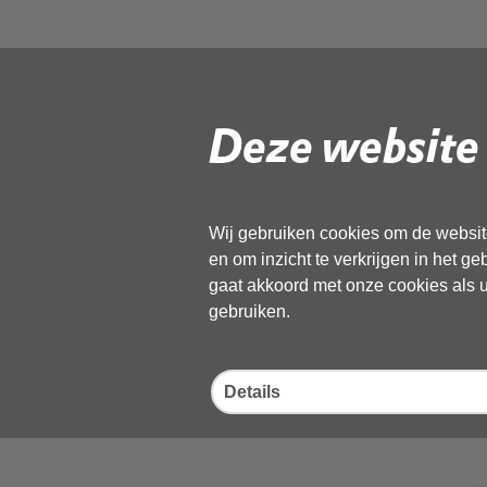
7.1 OD NHN v
maart
Deze website 
2025_Vertrou
Wij gebruiken cookies om de website
en om inzicht te verkrijgen in het g
Volg de onderstaande link om het
gaat akkoord met onze cookies als u 
PD
gebruiken.
Download ‘7.1 OD NHN vergaderin
29 april 2025,
pdf
, 168kB
Details
Deel deze pagina