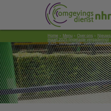
Home
Menu
Over ons
Nieuws
maart 2025 (ingelaste vergadering)
2025_Vertrouwelijk_conceptnotulen