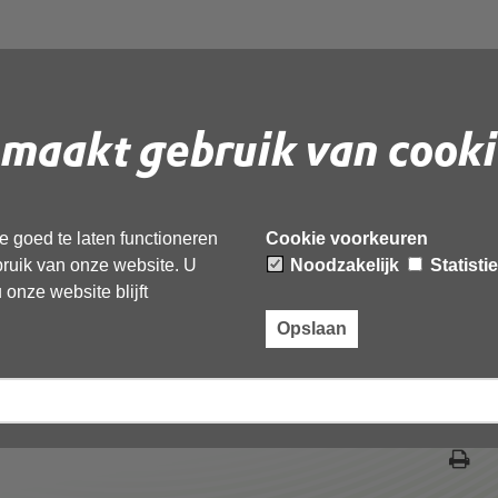
Actiepuntenlijst OD
ing Algemeen Bestuur
maakt gebruik van cooki
022
 goed te laten functioneren
Cookie voorkeuren
ebruik van onze website. U
Noodzakelijk
Statisti
 document te downloaden.
onze website blijft
Opslaan
enlijst OD NHN vergadering Algemeen Bestuur 12 oktober