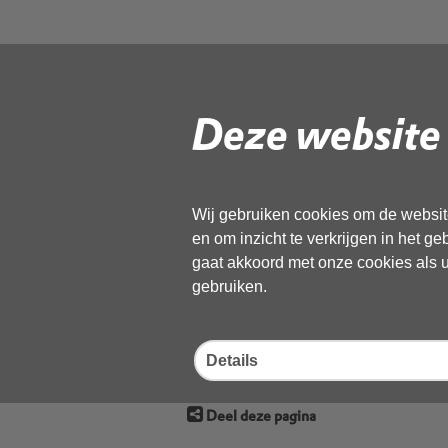
6a1c OD NHN 
NHN vergader
Deze website 
12 oktober 2
Wij gebruiken cookies om de website
en om inzicht te verkrijgen in het g
Gebruik de onderstaande link om het
gaat akkoord met onze cookies als u 
gebruiken.
Download ‘6a1c OD NHN Actiepunt
2022’,
pdf
, 70kB
Details
Deel deze pagina