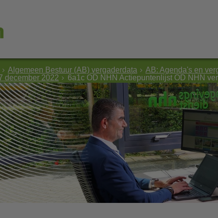
Algemeen Bestuur (AB) vergaderdata
AB: Agenda's en ver
 7 december 2022
6a1c OD NHN Actiepuntenlijst OD NHN ver