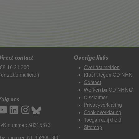
irect contact
Overige links
88-10 21 300
Overlast melden
ontactformulieren
Klacht tegen OD NHN
Contact
Werken bij OD NHN
Disclaimer
Volg ons
Privacyverklaring
Cookieverklaring
Toegankelijkheid
vK nummer: 58315373
Sitemap
tw-nummer: NL 852981806