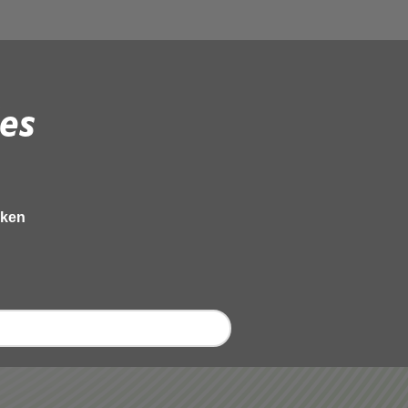
es
eken