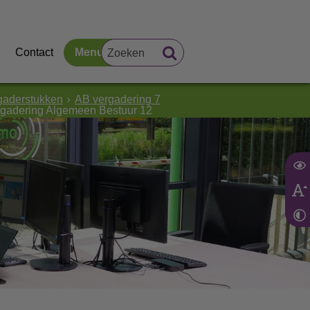
Contact
Menu
gaderstukken
AB vergadering 7
gadering Algemeen Bestuur 12