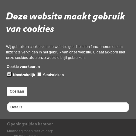
Gebruik de onderstaande link om het document te downloaden.
Download ‘7a Voortgangsrapportage Programma IA 20210521’,
Deze website maakt gebruik
01 december 2022,
pdf
, 254kB
van cookies
Deel deze pagina
Wij gebruiken cookies om de website goed te laten functioneren en om
inzicht te verkrijgen in het gebruik van onze website. U gaat akkoord met
onze cookies als u onze website blijft gebruiken.
Cookie voorkeuren
Noodzakelijk
Statistieken
Opslaan
Bezoekadres
Dampten 2, 1624 NR Hoorn
Details
Postadres
Postbus 2095, 1620 EB Hoorn
Openingstijden kantoor
Maandag tot en met vrijdag*