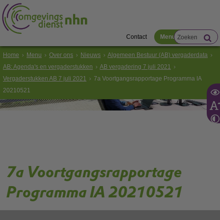
Contact
Menu
Home
Menu
Over ons
Nieuws
Algemeen Bestuur (AB) vergaderdata
AB: Agenda's en vergaderstukken
AB vergadering 7 juli 2021
Vergaderstukken AB 7 juli 2021
7a Voortgangsrapportage Programma IA
20210521
7a Voortgangsrapportage
Programma IA 20210521