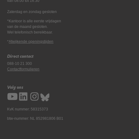
van 08:00 tot 16:30
Zaterdag en zondag gesloten
*Kantoor is alle eerste vrijdagen
van de maand gesloten.
Wel telefonisch bereikbaar.
*
Afwijkende openingstijden
Direct contact
088-10 21 300
Contactformulieren
Volg ons
KvK nummer: 58315373
btw-nummer: NL 852981806 B01