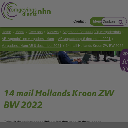
Contact
Menu
Home
Menu
Over ons
Nieuws
Algemeen Bestuur (AB) vergaderdata
AB: Agenda's en vergaderstukken
AB vergadering 8 december 2021
Vergaderstukken AB 8 december 2021
14 mail Hollands Kroon ZW BW 2022
14 mail Hollands Kroon ZW
BW 2022
Gebruik de onderstaande link om het document te downloaden.