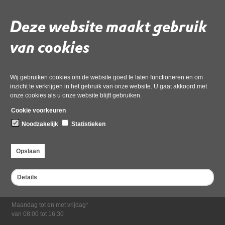
Download ‘14 mail Hollands Kroon ZW BW 2022’,
01 december 2022,
pdf
, 64kB
Deze website maakt gebruik
van cookies
Deel deze pagina
Wij gebruiken cookies om de website goed te laten functioneren en om
inzicht te verkrijgen in het gebruik van onze website. U gaat akkoord met
onze cookies als u onze website blijft gebruiken.
Cookie voorkeuren
Noodzakelijk
Statistieken
Bezoekadres
Opslaan
Dampten 2, 1624 NR Hoorn
Postadres
Details
Postbus 2095, 1620 EB Hoorn
Openingstijden kantoor
Maandag tot en met vrijdag*
van 08:00 tot 16:30