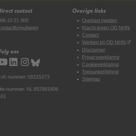
irect contact
Overige links
88-10 21 300
Overlast melden
ontactformulieren
Klacht tegen OD NHN
Contact
Werken bij OD NHN
Disclaimer
Volg ons
Privacyverklaring
Cookieverklaring
Toegankelijkheid
vK nummer: 58315373
Sitemap
tw-nummer: NL 852981806
B01