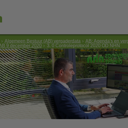
Algemeen Bestuur (AB) vergaderdata
AB: Agenda's en ver
 AB 9 december 2020
3. 0 Controleprotocol 2020 OD NHN