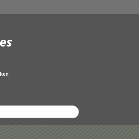
es
eken