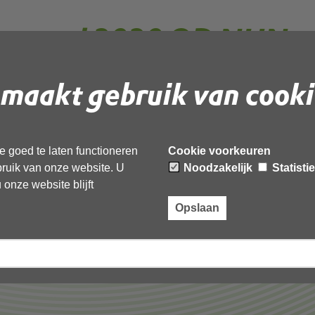
protocol 2020 OD NHN
maakt gebruik van cooki
 document te downloaden.
 2020 OD NHN’,
 goed te laten functioneren
Cookie voorkeuren
ebruik van onze website. U
Noodzakelijk
Statisti
onze website blijft
Opslaan