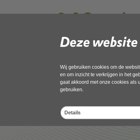
3. 0 Controle
Deze website 
Gebruik de onderstaande link om het
Download ‘3. 0 Controleprotocol
01 december 2022,
pdf
, 313kB
Wij gebruiken cookies om de website
en om inzicht te verkrijgen in het g
gaat akkoord met onze cookies als u 
Deel deze pagina
gebruiken.
Details