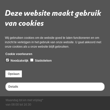
Download ‘4. 1 Verslag_Toezichtgesprek_ODNHN’,
01 december 2022,
pdf
, 321kB
Deze website maakt gebruik
van cookies
Deel deze pagina
Wij gebruiken cookies om de website goed te laten functioneren en om
inzicht te verkrijgen in het gebruik van onze website. U gaat akkoord met
onze cookies als u onze website blijft gebruiken.
Cookie voorkeuren
Noodzakelijk
Statistieken
Bezoekadres
Opslaan
Dampten 2, 1624 NR Hoorn
Postadres
Details
Postbus 2095, 1620 EB Hoorn
Openingstijden kantoor
Maandag tot en met vrijdag*
van 08:00 tot 16:30