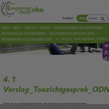
Contact
Menu
Home
Menu
Over ons
Nieuws
Algemeen Bestuur (AB) vergaderdata
AB: Agenda's en vergaderstukken
AB-vergadering 9 december 2020
Vergaderstukken AB 9 december 2020
4. 1 Verslag_Toezichtgesprek_ODNHN
4. 1
Verslag_Toezichtgesprek_O
Gebruik de onderstaande link om het document te downloaden.