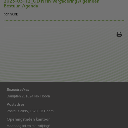
2025-03-12_OD NHN vergadering Algemeen
Bestuur_Agenda
pdf
, 90kB
Bezoekadres
Dampten 2, 1624 NR Hoorn
Postadres
Postbus 2095, 1620 EB Hoorn
Openingstijden kantoor
Maandag tot en met vrijdag*