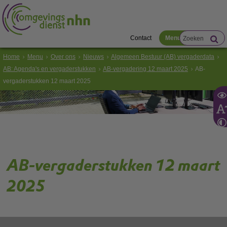
Contact
Menu
Home
Menu
Over ons
Nieuws
Algemeen Bestuur (AB) vergaderdata
AB: Agenda's en vergaderstukken
AB-vergadering 12 maart 2025
AB-
vergaderstukken 12 maart 2025
AB-vergaderstukken 12 maart
2025