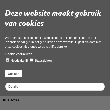
2.1 AB Besluit stemverdeling 2025
pdf
, 99kB
Deze website maakt gebruik
2.1 Rekentabel Stemverdeling AB vanaf 1 januari 2025
van cookies
incl. LS 2025
pdf
, 206kB
Wij gebruiken cookies om de website goed te laten functioneren en om
inzicht te verkrijgen in het gebruik van onze website. U gaat akkoord met
2.2 AB Besluit deelneming vereniging OmgevingsdienstNL
onze cookies als u onze website blijft gebruiken.
def
Cookie voorkeuren
pdf
, 186kB
Noodzakelijk
Statistieken
2.2 Bijlage 1 Informatiebrief voorzitters AB met schema en
planning
Opslaan
pdf
, 186kB
Details
2.2 Bijlage 1a schema en planning
pptx
, 425kB