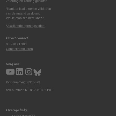
Zaterdag en zondag gesloten
*Kantoor is alle eerste vrijdagen
van de maand gesloten.
Wel telefonisch bereikbaar.
*
Afwijkende openingstijden
Direct contact
088-10 21 300
Contactformulieren
Volg ons
KvK nummer: 58315373
btw-nummer: NL 852981806 B01
Overige links