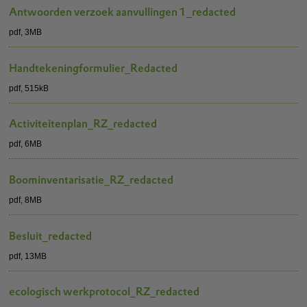
Antwoorden verzoek aanvullingen 1_redacted
pdf
, 3MB
Handtekeningformulier_Redacted
pdf
, 515kB
Activiteitenplan_RZ_redacted
pdf
, 6MB
Boominventarisatie_RZ_redacted
pdf
, 8MB
Besluit_redacted
pdf
, 13MB
ecologisch werkprotocol_RZ_redacted