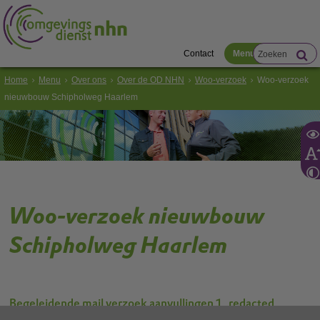
Contact
Menu
Home
Menu
Over ons
Over de OD NHN
Woo-verzoek
Woo-verzoek
nieuwbouw Schipholweg Haarlem
Woo-verzoek nieuwbouw
Schipholweg Haarlem
Begeleidende mail verzoek aanvullingen 1_redacted