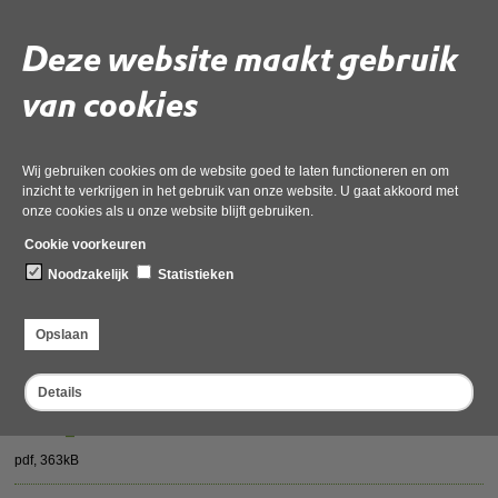
pdf
, 174kB
Deze website maakt gebruik
Begeleidende mail Verzoek aanvullingen 2_redacted
van cookies
pdf
, 1MB
Activiteitenplan_redacted
Wij gebruiken cookies om de website goed te laten functioneren en om
pdf
, 6MB
inzicht te verkrijgen in het gebruik van onze website. U gaat akkoord met
onze cookies als u onze website blijft gebruiken.
Akkoord uitstel aanleveren informatie_redacted
Cookie voorkeuren
Noodzakelijk
Statistieken
pdf
, 1MB
Besluit_RZ_redacted
Opslaan
pdf
, 6MB
Details
Foto 2_redacted
pdf
, 363kB