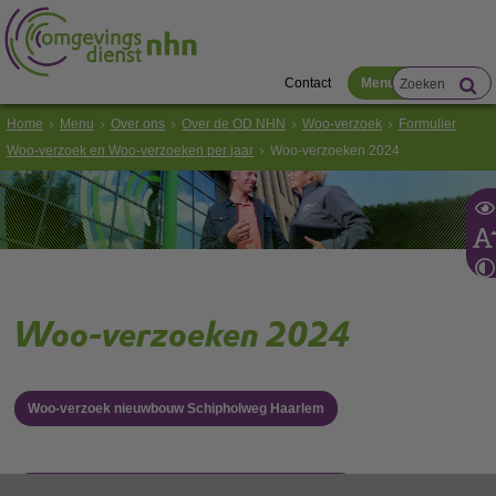
Contact
Menu
Home
Menu
Over ons
Over de OD NHN
Woo-verzoek
Formulier
Woo-verzoek en Woo-verzoeken per jaar
Woo-verzoeken 2024
Woo-verzoeken 2024
Woo-verzoek nieuwbouw Schipholweg Haarlem
Woo-verzoek datacenter Microsoft Wieringermeer