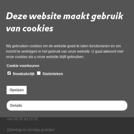
Deze website maakt gebruik
Deel deze pagina
van cookies
Wij gebruiken cookies om de website goed te laten functioneren en om
inzicht te verkrijgen in het gebruik van onze website. U gaat akkoord met
onze cookies als u onze website blijft gebruiken.
Cookie voorkeuren
Noodzakelijk
Statistieken
Bezoekadres
Dampten 2, 1624 NR Hoorn
Opslaan
Postadres
Postbus 2095, 1620 EB Hoorn
Details
Openingstijden kantoor
Maandag tot en met vrijdag*
van 08:00 tot 16:30
Zaterdag en zondag gesloten