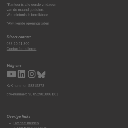
*Kantoor is alle eerste vrijdagen
van de maand gesloten.
Wel telefonisch bereikbaar.
*
Afwijkende openingstijden
Direct contact
088-10 21 300
Contactformulieren
Volg ons
KvK nummer: 58315373
btw-nummer: NL 852981806 B01
Overige links
Overlast melden