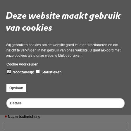
Velden met een
zijn verplicht.
Deze website maakt gebruik
Datum van vandaag
van cookies
Voor- en achternaam melder
Wij gebruiken cookies om de website goed te laten functioneren en om
inzicht te verkrijgen in het gebruik van onze website. U gaat akkoord met
onze cookies als u onze website blijft gebruiken.
E-mailadres (ivm afschrift)
Cookie voorkeuren
Noodzakelijk
Statistieken
Telefoonnummer
Opslaan
Informatie calamiteit
Details
Naam badinrichting