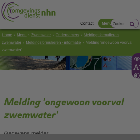
Contact
Menu
Home
Menu
Zwemwater
Ondernemers
Meldingsformulieren
zwemwater
Meldingsformulieren - informatie
Melding 'ongewoon voorval
zwemwater'
Melding 'ongewoon voorval
zwemwater'
Gegevens melder